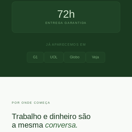
72h
ENTREGA GARANTIDA
JÁ APARECEMOS EM
G1
UOL
Globo
Veja
POR ONDE COMEÇA
Trabalho e dinheiro são
a mesma
conversa.