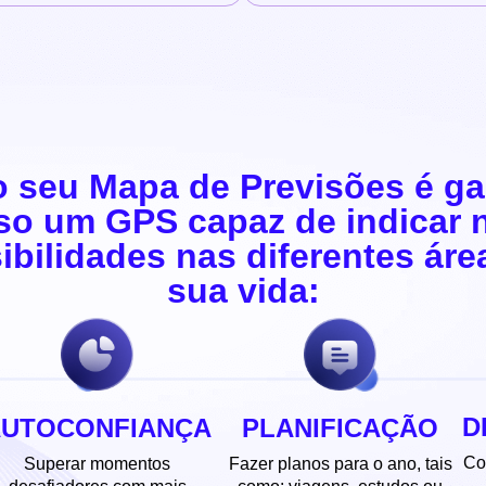
o seu Mapa de Previsões é g
so um GPS capaz de indicar 
ibilidades nas diferentes áre
sua vida:
D
AUTOCONFIANÇA
PLANIFICAÇÃO
Co
Superar momentos
Fazer planos para o ano, tais