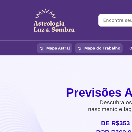
Mapa Astral
Mapa do Trabalho
O
Previsões A
Descubra os
nascimento e faç
DE R$353