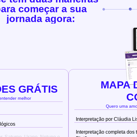
ara começar a sua
jornada agora:
MAPA 
ÕES GRÁTIS
C
entender melhor
Quero uma amos
Interpretação por Cláudia L
ológicos
Interpretação completa dos t
er, Saturno, Urano, Netuno e