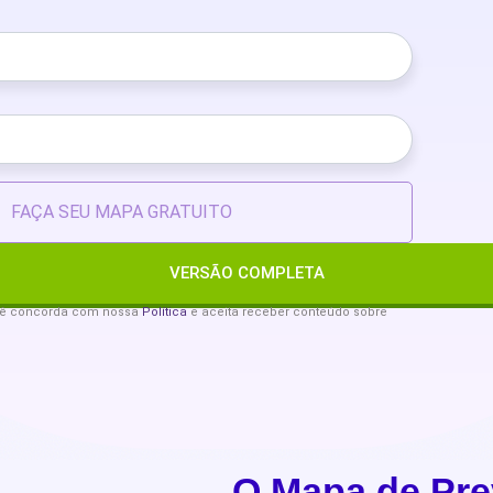
FAÇA SEU MAPA
VERSÃO COMPLETA
cê concorda com nossa
Política
e aceita receber conteúdo sobre
O Mapa de Pre