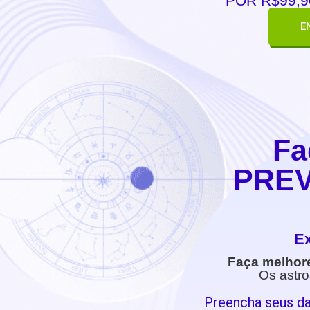
POR R$99,9
E
Fa
PREV
Ex
Faça melhor
Os astro
Preencha seus da