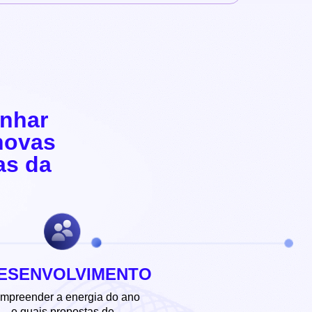
anhar
novas
as da
ESENVOLVIMENTO
mpreender a energia do ano
e quais propostas de