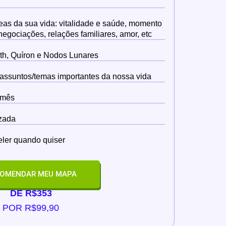
reas da sua vida: vitalidade e saúde, momento
negociações, relações familiares, amor, etc
lith, Quíron e Nodos Lunares
r assuntos/temas importantes da nossa vida
r mês
zada
reler quando quiser
OMENDAR MEU MAPA
DE R$353
POR R$99,90