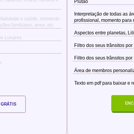
Plutão
Interpretação de todas as á
 vitalidade e saúde, momento
profissional, momento para 
ções familiares, amor, etc
Aspectos entre planetas, Li
dos Lunares
Filtro dos seus trânsitos po
Filtro dos seus trânsitos po
r
Área de membros personali
Texto em pdf para baixar e 
ENC
 GRÁTIS