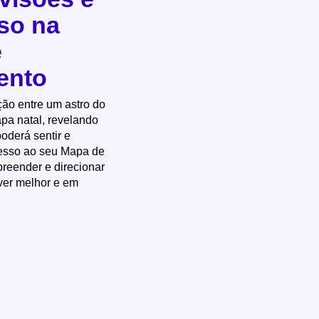
so na
e
ento
ção entre um astro do
a natal, revelando
oderá sentir e
acesso ao seu Mapa de
reender e direcionar
ver melhor e em