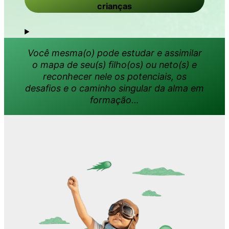
crianças
Você mesma(o) pode estudar e assimilar
o mapa de seu(s) filho(os) ou neto(s) e
reconhecer nele os potenciais, os
desafios e o caminho singular da alma em
formação…