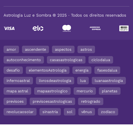
Astrologia Luz e Sombra ® 2025 ∙ Todos os direitos reservados
amor
ascendente
aspectos
astros
autoconhecimento
casasastrologicas
ciclodalua
desafio
elementosAstrologia
energia
fasesdalua
infernoastral
livrosdeastrologia
lua
luanaastrologia
mapa astral
mapaastrologico
mercurio
planetas
previsoes
previsoesastrologicas
retrogrado
revolucaosolar
sinastria
sol
vênus
zodiaco