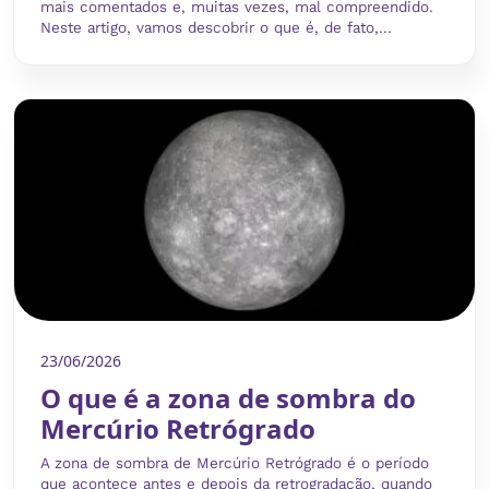
mais comentados e, muitas vezes, mal compreendido.
Neste artigo, vamos descobrir o que é, de fato,...
23/06/2026
O que é a zona de sombra do
Mercúrio Retrógrado
A zona de sombra de Mercúrio Retrógrado é o período
que acontece antes e depois da retrogradação, quando