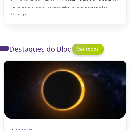
automaticamente concorda com nossa
Politica de Privacidade
e
Termos
de Uso
e aceita receber conteúdo informativo e relevante sobre
Astrologia.
Destaques do Blog
Ver todos
04/08/2026