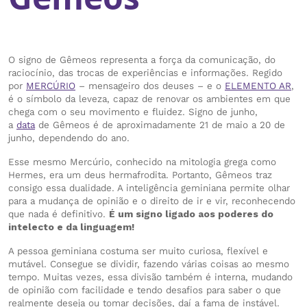
O signo de Gêmeos representa a força da comunicação, do
raciocínio, das trocas de experiências e informações. Regido
por
MERCÚRIO
– mensageiro dos deuses – e o
ELEMENTO AR
,
é o símbolo da leveza, capaz de renovar os ambientes em que
chega com o seu movimento e fluidez. Signo de junho,
a
data
de Gêmeos é de aproximadamente 21 de maio a 20 de
junho, dependendo do ano.
Esse mesmo Mercúrio, conhecido na mitologia grega como
Hermes, era um deus hermafrodita. Portanto, Gêmeos traz
consigo essa dualidade. A inteligência geminiana permite olhar
para a mudança de opinião e o direito de ir e vir, reconhecendo
que nada é definitivo.
É um signo ligado aos poderes do
intelecto e da linguagem!
A pessoa geminiana costuma ser muito curiosa, flexível e
mutável. Consegue se dividir, fazendo várias coisas ao mesmo
tempo. Muitas vezes, essa divisão também é interna, mudando
de opinião com facilidade e tendo desafios para saber o que
realmente deseja ou tomar decisões, daí a fama de instável.