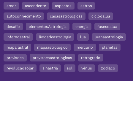
amor
ascendente
aspectos
astros
autoconhecimento
casasastrologicas
ciclodalua
desafio
elementosAstrologia
energia
fasesdalua
infernoastral
livrosdeastrologia
lua
luanaastrologia
mapa astral
mapaastrologico
mercurio
planetas
previsoes
previsoesastrologicas
retrogrado
revolucaosolar
sinastria
sol
vênus
zodiaco