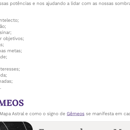
sas potências e nos ajudando a lidar com as nossas sombra
ntelecto;
ão;
sinar;
r objetivos;
s;
nas metas;
ade;
teresses;
ida;
hadas;
.
ÊMEOS
apa Astral e como o signo de
Gêmeos
se manifesta em ca