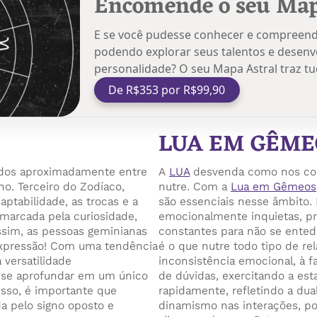
Encomende o seu Map
E se você pudesse conhecer e compreende
podendo explorar seus talentos e desenvo
personalidade? O seu Mapa Astral traz t
De R$353 por R$99,90
LUA EM GÊME
idos aproximadamente entre
A
LUA
desvenda como nos co
o. Terceiro do Zodíaco,
nutre. Com a
Lua em Gêmeos
ptabilidade, as trocas e a
são essenciais nesse âmbito.
marcada pela curiosidade,
emocionalmente inquietas, p
Assim, as pessoas geminianas
constantes para não se entedi
 expressão! Com uma tendência
é o que nutre todo tipo de re
 versatilidade
inconsistência emocional, à f
e se aprofundar em um único
de dúvidas, exercitando a est
isso, é importante que
rapidamente, refletindo a dua
a pelo signo oposto e
dinamismo nas interações, poi