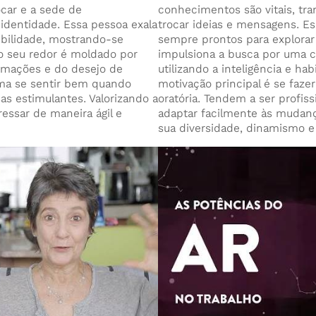
ocar e a sede de
conhecimentos são vitais, tr
identidade. Essa pessoa exala
trocar ideias e mensagens. Es
ibilidade, mostrando-se
sempre prontos para explorar
o seu redor é moldado por
impulsiona a busca por uma c
rmações e do desejo de
utilizando a inteligência e ha
ma se sentir bem quando
motivação principal é se fazer 
as estimulantes. Valorizando a
oratória. Tendem a ser profiss
essar de maneira ágil e
adaptar facilmente às mudanç
sua diversidade, dinamismo e 