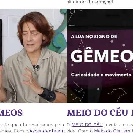
alimento do coração!
MEOS
MEIO DO CÉU
zonte quando respiramos pela
O
MEIO DO CÉU
revela a nos
ocamos. Com o
Ascendente em
vida. Com o
Meio do Céu em