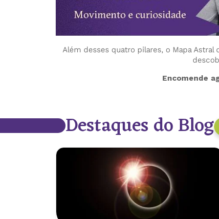
Além desses quatro pilares, o Mapa Astral 
descobr
Encomende ag
Destaques do Blog