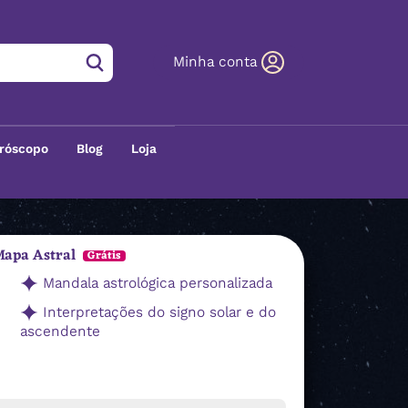
Minha conta
róscopo
Blog
Loja
apa Astral
Grátis
Mandala astrológica personalizada
Interpretações do signo solar e do
ascendente