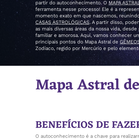
partir do autoconhecimento. O
MAPA ASTRA
ferramenta nesse processo! Ele é a represen
momento exato em que nascemos, reunind
CASAS ASTROLÓGICAS
. A partir disso, po
as mais diversas áreas da nossa vida, desde p
familiar e amorosa. Aqui, vamos conhecer u
principais pontos do Mapa Astral de
GÊMEO
Zodíaco, regido por Mercúrio e pelo elemento
Mapa Astral d
BENEFÍCIOS DE FAZ
O autoconhecimento é a chave para realizar