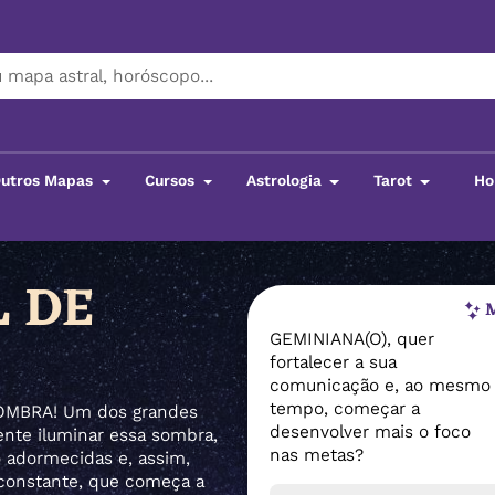
utros Mapas
Cursos
Astrologia
Tarot
Ho
 DE
M
GEMINIANA(O), quer
fortalecer a sua
comunicação e, ao mesmo
tempo, começar a
SOMBRA! Um dos grandes
desenvolver mais o foco
ente iluminar essa sombra,
nas metas?
o adormecidas e, assim,
 constante, que começa a