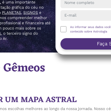
L
é uma importante
tação gráfica do céu no
o
PLANETAS
,
SIGNOS
e
demos compreender melhor
rofissional e financeira até
Ao informar seus dados voc
m pouco mais sobre os
conteúdo sobre Astrologia
S
, o terceiro signo do
 Ar.
Faça 
e Gêmeos
ER UM MAPA ASTRAL
mos escolhas melhores ao longo da nossa jornada. Nosso céu