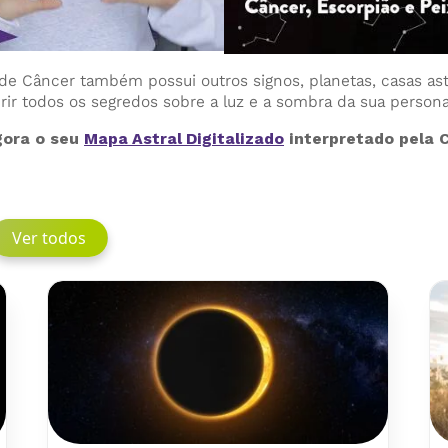
 de Câncer também possui outros signos, planetas, casas astr
ir todos os segredos sobre a luz e a sombra da sua person
ora o seu
Mapa Astral Digitalizado
interpretado pela C
Ver todos