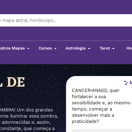
utros Mapas
Cursos
Astrologia
Tarot
Ho
 DE
M
CANCERIANA(O), quer
fortalecer a sua
sensibilidade e, ao mesmo
tempo, começar a
SOMBRA! Um dos grandes
desenvolver mais a
ente iluminar essa sombra,
praticidade?
o adormecidas e, assim,
 constante, que começa a