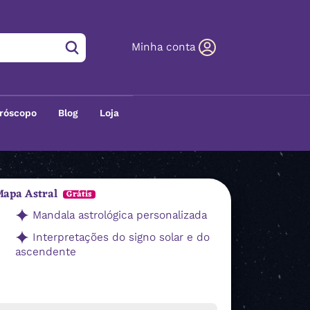
Minha conta
róscopo
Blog
Loja
apa Astral
Grátis
Mandala astrológica personalizada
Interpretações do signo solar e do
ascendente