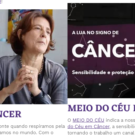
O
!
MEIO DO CÉU
NCER
O
MEIO DO CÉU
indica a nos
zonte quando respiramos pela
do Céu em Câncer
, a sensibi
ocamos no mundo. Com o
tornando o trabalho um canal