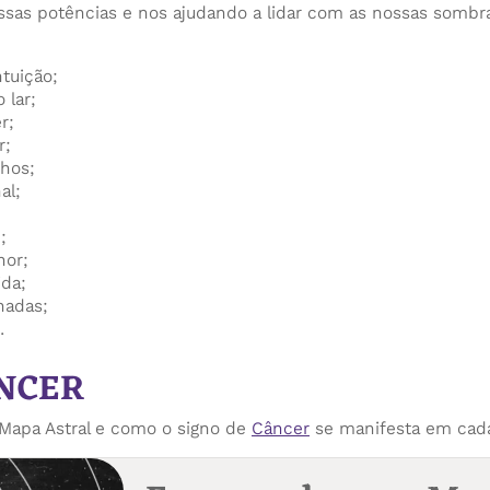
sas potências e nos ajudando a lidar com as nossas sombra
ntuição;
 lar;
r;
r;
nhos;
al;
;
hor;
ida;
hadas;
.
NCER
apa Astral e como o signo de
Câncer
se manifesta em cad