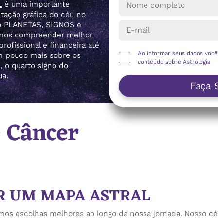
L
é uma importante
tação gráfica do céu no
o
PLANETAS
,
SIGNOS
e
demos compreender melhor
rofissional e financeira até
Ao informar seus dados voc
m pouco mais sobre os
conteúdo sobre Astrologia
R
, o quarto signo do
ua.
Faça 
 Câncer
ER UM MAPA ASTRAL
mos escolhas melhores ao longo da nossa jornada. Nosso céu