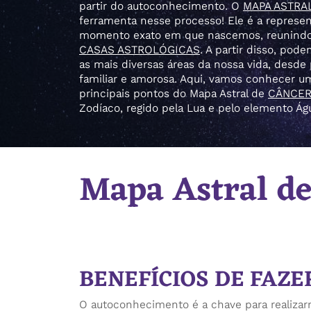
partir do autoconhecimento. O
MAPA ASTRA
ferramenta nesse processo! Ele é a represen
momento exato em que nascemos, reunind
CASAS ASTROLÓGICAS
. A partir disso, po
as mais diversas áreas da nossa vida, desde p
familiar e amorosa. Aqui, vamos conhecer u
principais pontos do Mapa Astral de
CÂNCE
Zodíaco, regido pela Lua e pelo elemento Ág
Mapa Astral de
BENEFÍCIOS DE FAZ
O autoconhecimento é a chave para realizar