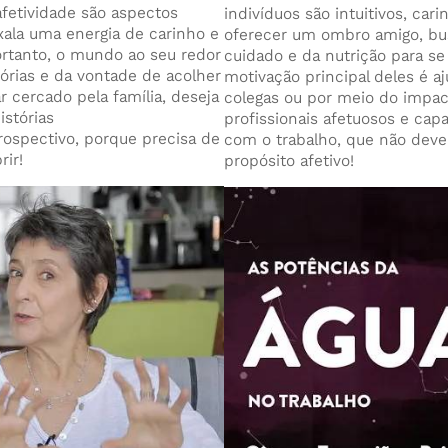
 afetividade são aspectos
indivíduos são intuitivos, ca
xala uma energia de carinho e
oferecer um ombro amigo, bu
ortanto, o mundo ao seu redor
cuidado e da nutrição para se
rias e da vontade de acolher
motivação principal deles é a
 cercado pela família, deseja
colegas ou por meio do impact
istórias
profissionais afetuosos e cap
trospectivo, porque precisa de
com o trabalho, que não dev
rir!
propósito afetivo!