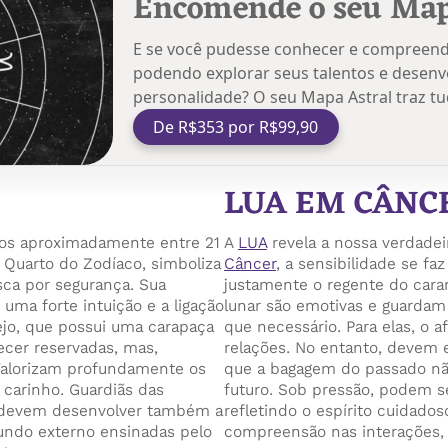
Encomende o seu Map
E se você pudesse conhecer e compreende
podendo explorar seus talentos e desenvo
personalidade? O seu Mapa Astral traz t
De R$353 por R$99,90
LUA EM CÂNC
dos aproximadamente entre 21
A
LUA
revela a nossa verdadei
 Quarto do Zodíaco, simboliza
Câncer
, a sensibilidade se fa
sca por segurança. Sua
justamente o regente do cara
 uma forte intuição e a ligação
lunar são emotivas e guardam
ejo, que possui uma carapaça
que necessário. Para elas, o a
ecer reservadas, mas,
relações. No entanto, devem 
 Valorizam profundamente os
que a bagagem do passado não
 carinho. Guardiãs das
futuro. Sob pressão, podem s
, devem desenvolver também a
refletindo o espírito cuidado
 mundo externo ensinadas pelo
compreensão nas interações, p