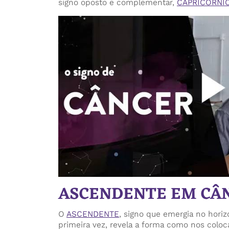
signo oposto e complementar,
CAPRICÓRNI
ASCENDENTE EM CÂ
O
ASCENDENTE
, signo que emergia no hori
primeira vez, revela a forma como nos col