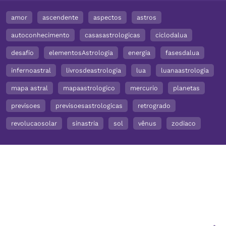
amor
ascendente
aspectos
astros
autoconhecimento
casasastrologicas
ciclodalua
desafio
elementosAstrologia
energia
fasesdalua
infernoastral
livrosdeastrologia
lua
luanaastrologia
mapa astral
mapaastrologico
mercurio
planetas
previsoes
previsoesastrologicas
retrogrado
revolucaosolar
sinastria
sol
vênus
zodiaco