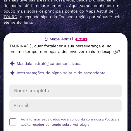
as mais diversas áreas da nossa vida, desde profissional e
financeira até familiar e amorosa. Aqui, vamos conhecer um
pouco mais sobre os principais pontos do Mapa Astral de
TOURO
, o segundo signo do Zodíaco, regido por Vênus e pelo
elemento Terra.
Mapa Astral
Grátis
TAURINA(O), quer fortalecer a sua perseverança e, ao
mesmo tempo, começar a desenvolver mais o desapego?
Mandala astrológica personalizada
Interpretações do signo solar e do ascendente
Ao informar seus dados você concorda com nossa
Política
e
aceita receber conteúdo sobre Astrologia