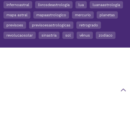
infernoastral
livrosdeastrologia
lua
luanaastrologia
mapa astral
mapaastrologico
mercurio
planetas
previsoes
previsoesastrologicas
retrogrado
revolucaosolar
sinastria
sol
vênus
zodiaco