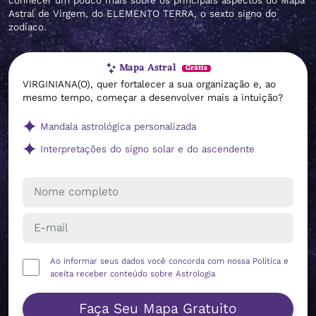
conhecer um pouco mais sobre os principais aspectos do Mapa
Astral de Virgem, do ELEMENTO TERRA, o sexto signo do
zodíaco.
Mapa Astral
Grátis
VIRGINIANA(O), quer fortalecer a sua organização e, ao
mesmo tempo, começar a desenvolver mais a intuição?
Mandala astrológica personalizada
Interpretações do signo solar e do ascendente
Ao informar seus dados você concorda com nossa
Política
e
aceita receber conteúdo sobre Astrologia
Faça Seu Mapa Gratuito