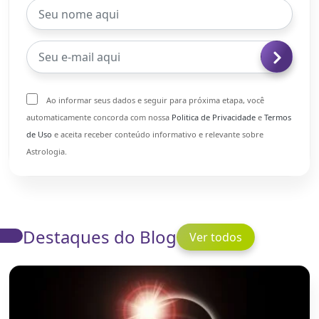
Ao informar seus dados e seguir para próxima etapa, você
automaticamente concorda com nossa
Politica de Privacidade
e
Termos
de Uso
e aceita receber conteúdo informativo e relevante sobre
Astrologia.
Destaques do Blog
Ver todos