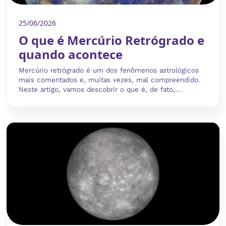
25/06/2026
O que é Mercúrio Retrógrado e
quando acontece
Mercúrio retrógrado é um dos fenômenos astrológicos
mais comentados e, muitas vezes, mal compreendido.
Neste artigo, vamos descobrir o que é, de fato,...