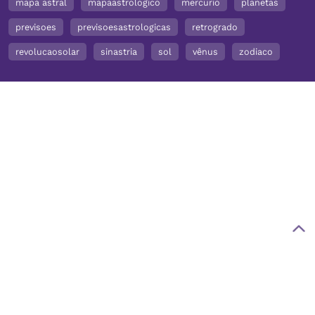
mapa astral
mapaastrologico
mercurio
planetas
previsoes
previsoesastrologicas
retrogrado
revolucaosolar
sinastria
sol
vênus
zodiaco