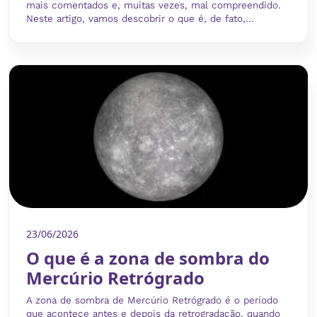
mais comentados e, muitas vezes, mal compreendido.
Neste artigo, vamos descobrir o que é, de fato,...
23/06/2026
O que é a zona de sombra do
Mercúrio Retrógrado
A zona de sombra de Mercúrio Retrógrado é o período
que acontece antes e depois da retrogradação, quando