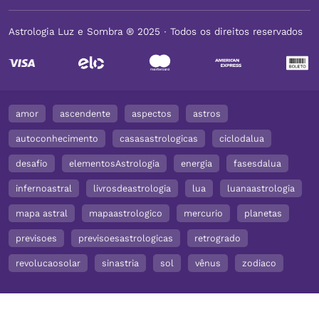
Astrologia Luz e Sombra ® 2025 ∙ Todos os direitos reservados
amor
ascendente
aspectos
astros
autoconhecimento
casasastrologicas
ciclodalua
desafio
elementosAstrologia
energia
fasesdalua
infernoastral
livrosdeastrologia
lua
luanaastrologia
mapa astral
mapaastrologico
mercurio
planetas
previsoes
previsoesastrologicas
retrogrado
revolucaosolar
sinastria
sol
vênus
zodiaco