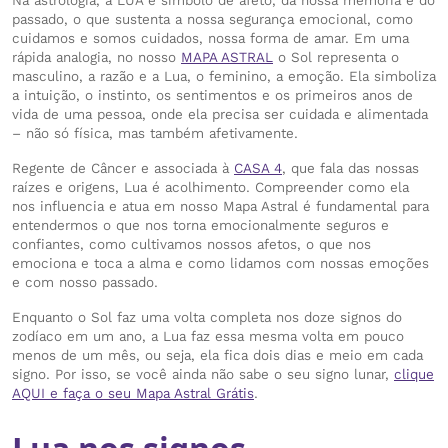
Na astrologia, a LUA é símbolo de afeto, da nossa memória e do
passado, o que sustenta a nossa segurança emocional, como
cuidamos e somos cuidados, nossa forma de amar. Em uma
rápida analogia, no nosso
MAPA ASTRAL
o Sol representa o
masculino, a razão e a Lua, o feminino, a emoção. Ela simboliza
a intuição, o instinto, os sentimentos e os primeiros anos de
vida de uma pessoa, onde ela precisa ser cuidada e alimentada
– não só física, mas também afetivamente.
Regente de Câncer e associada à
CASA 4
, que fala das nossas
raízes e origens, Lua é acolhimento. Compreender como ela
nos influencia e atua em nosso Mapa Astral é fundamental para
entendermos o que nos torna emocionalmente seguros e
confiantes, como cultivamos nossos afetos, o que nos
emociona e toca a alma e como lidamos com nossas emoções
e com nosso passado.
Enquanto o Sol faz uma volta completa nos doze signos do
zodíaco em um ano, a Lua faz essa mesma volta em pouco
menos de um mês, ou seja, ela fica dois dias e meio em cada
signo. Por isso, se você ainda não sabe o seu signo lunar,
clique
AQUI e faça o seu Mapa Astral Grátis
.