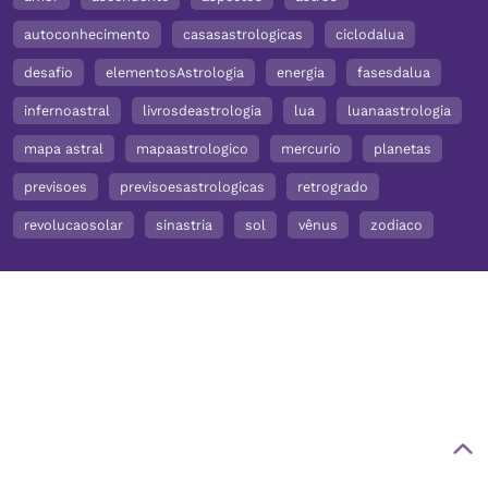
autoconhecimento
casasastrologicas
ciclodalua
desafio
elementosAstrologia
energia
fasesdalua
infernoastral
livrosdeastrologia
lua
luanaastrologia
mapa astral
mapaastrologico
mercurio
planetas
previsoes
previsoesastrologicas
retrogrado
revolucaosolar
sinastria
sol
vênus
zodiaco