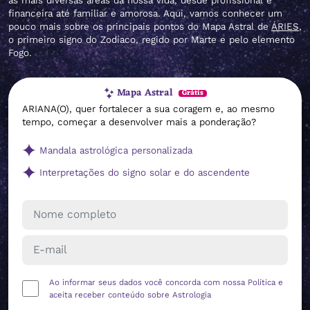
as mais diversas áreas da nossa vida, desde profissional e
financeira até familiar e amorosa. Aqui, vamos conhecer um
pouco mais sobre os principais pontos do Mapa Astral de
ÁRIES
,
o primeiro signo do Zodíaco, regido por Marte e pelo elemento
Fogo.
Mapa Astral
Grátis
ARIANA(O), quer fortalecer a sua coragem e, ao mesmo
tempo, começar a desenvolver mais a ponderação?
Mandala astrológica personalizada
Interpretações do signo solar e do ascendente
Ao informar seus dados você concorda com nossa
Política
e
aceita receber conteúdo sobre Astrologia