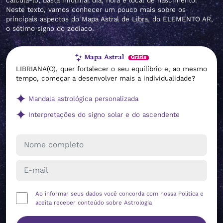
calculá-lo, basta informar dia, hora e local de nascimento.
Neste texto, vamos conhecer um pouco mais sobre os
principais aspectos do Mapa Astral de Libra, do ELEMENTO AR,
o sétimo signo do zodíaco.
Mapa Astral
Grátis
LIBRIANA(O), quer fortalecer o seu equilíbrio e, ao mesmo
tempo, começar a desenvolver mais a individualidade?
Mandala astrológica personalizada
Interpretações do signo solar e do ascendente
Ao informar seus dados você concorda com nossa
Política
e
aceita receber conteúdo sobre Astrologia