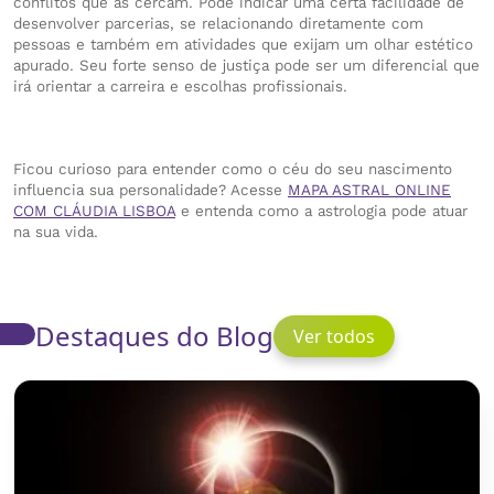
conflitos que as cercam. Pode indicar uma certa facilidade de
desenvolver parcerias, se relacionando diretamente com
pessoas e também em atividades que exijam um olhar estético
apurado. Seu forte senso de justiça pode ser um diferencial que
irá orientar a carreira e escolhas profissionais.
Ficou curioso para entender como o céu do seu nascimento
influencia sua personalidade? Acesse
MAPA ASTRAL ONLINE
COM CLÁUDIA LISBOA
e entenda como a astrologia pode atuar
na sua vida.
Destaques do Blog
Ver todos