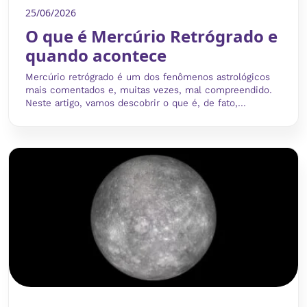
25/06/2026
O que é Mercúrio Retrógrado e
quando acontece
Mercúrio retrógrado é um dos fenômenos astrológicos
mais comentados e, muitas vezes, mal compreendido.
Neste artigo, vamos descobrir o que é, de fato,...