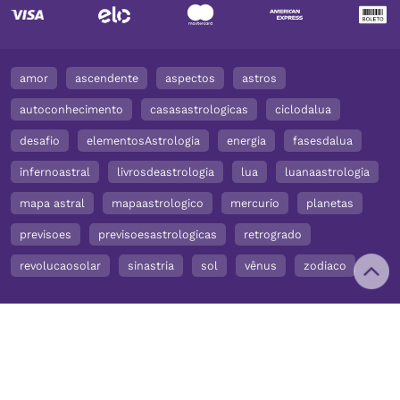
amor
ascendente
aspectos
astros
autoconhecimento
casasastrologicas
ciclodalua
desafio
elementosAstrologia
energia
fasesdalua
infernoastral
livrosdeastrologia
lua
luanaastrologia
mapa astral
mapaastrologico
mercurio
planetas
previsoes
previsoesastrologicas
retrogrado
revolucaosolar
sinastria
sol
vênus
zodiaco