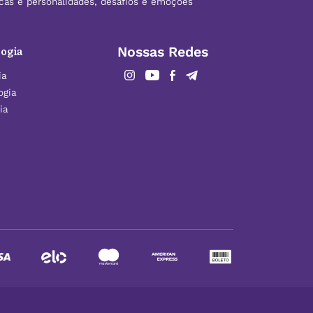
ticas e personalidades, desafios e emoções
ogia
Nossas Redes
ia
ogia
ia