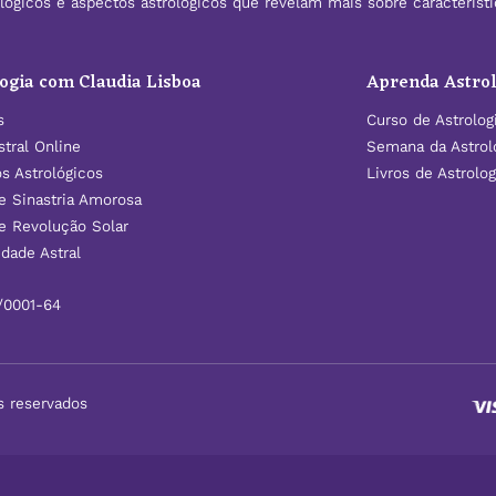
rológicos e aspectos astrológicos que revelam mais sobre caracterís
ogia com Claudia Lisboa
Aprenda Astrol
s
Curso de Astrolog
tral Online
Semana da Astrol
os Astrológicos
Livros de Astrolog
e Sinastria Amorosa
e Revolução Solar
dade Astral
/0001-64
s reservados