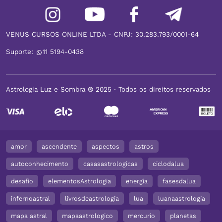
VENUS CURSOS ONLINE LTDA - CNPJ: 30.283.793/0001-64
Suporte:
11 5194-0438
Astrologia Luz e Sombra ® 2025 ∙ Todos os direitos reservados
amor
ascendente
aspectos
astros
autoconhecimento
casasastrologicas
ciclodalua
desafio
elementosAstrologia
energia
fasesdalua
infernoastral
livrosdeastrologia
lua
luanaastrologia
mapa astral
mapaastrologico
mercurio
planetas