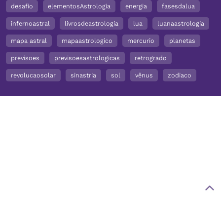
desafio
elementosAstrologia
energia
fasesdalua
infernoastral
livrosdeastrologia
lua
luanaastrologia
mapa astral
mapaastrologico
mercurio
planetas
previsoes
previsoesastrologicas
retrogrado
revolucaosolar
sinastria
sol
vênus
zodiaco