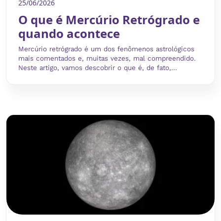
25/06/2026
O que é Mercúrio Retrógrado e
quando acontece
Mercúrio retrógrado é um dos fenômenos astrológicos
mais comentados e, muitas vezes, mal compreendido.
Neste artigo, vamos descobrir o que é, de fato,...