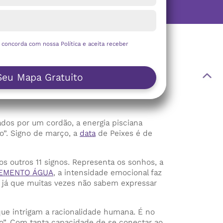
ê concorda com nossa
Política
e aceita receber
Seu Mapa Gratuito
dos por um cordão, a energia pisciana
o”. Signo de março, a
data
de Peixes é de
s outros 11 signos. Representa os sonhos, a
EMENTO ÁGUA
, a intensidade emocional faz
, já que muitas vezes não sabem expressar
que intrigam a racionalidade humana. É no
ído”. Com tanta capacidade de se conectar ao