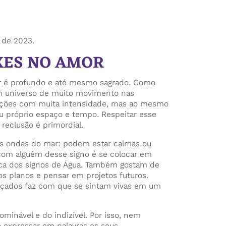
o de 2023.
IXES NO AMOR
r
é profundo e até mesmo sagrado. Como
 um universo de muito movimento nas
moções com muita intensidade, mas ao mesmo
 próprio espaço e tempo. Respeitar esse
eclusão é primordial.
as ondas do mar: podem estar calmas ou
 com alguém desse signo é se colocar em
ica dos signos de Água. Também gostam de
tos planos e pensar em projetos futuros.
nçados faz com que se sintam vivas em um
ominável e do indizível. Por isso, nem
o expressar em palavras os seus