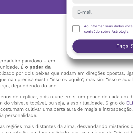
Ao informar seus dados voc
conteúdo sobre Astrologia
Faça 
verdadeiro paradoxo – em
 unidade.
É o poder da
izado por dois peixes que nadam em direções opostas, liga
ue não precisa existir “isso
ou
aquilo”, mas sim “isso
e
aquil
arço, dependendo do ano.
menos de explicar, pois reúne em si um pouco de cada um do
do visível e tocável, ou seja, a espiritualidade. Signo do
EL
s costumam cultivar uma certa aura de magia e introspecção
ia personalidade.
nas regiões mais distantes da alma, desvendando mistérios 
a se refugiar da dura realidade, por isso a fama de “distra