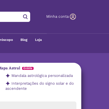
Minha conta
róscopo
Blog
Loja
apa Astral
Grátis
Mandala astrológica personalizada
Interpretações do signo solar e do
ascendente