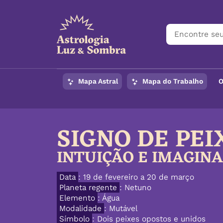
Mapa Astral
Mapa do Trabalho
O
SIGNO DE PEI
INTUIÇÃO E IMAGIN
Data
: 19 de fevereiro a 20 de março
Planeta regente
: Netuno
Elemento
: Água
Modalidade
: Mutável
Símbolo
: Dois peixes opostos e unidos