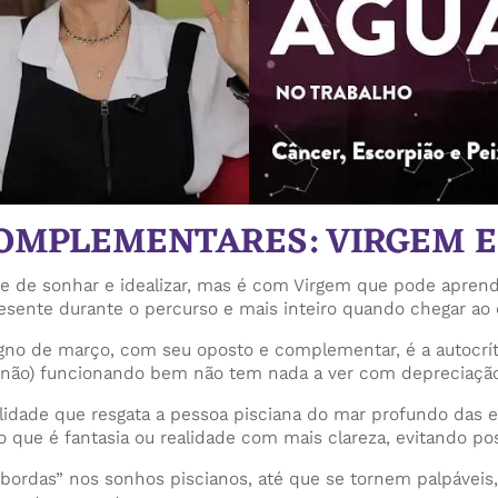
COMPLEMENTARES: VIRGEM E
 arte de sonhar e idealizar, mas é com Virgem que pode apr
esente durante o percurso e mais inteiro quando chegar ao 
igno de março, com seu oposto e complementar, é a autocrít
 (ou não) funcionando bem não tem nada a ver com deprecia
alidade que resgata a pessoa pisciana do mar profundo das
r o que é fantasia ou realidade com mais clareza, evitando p
r “bordas” nos sonhos piscianos, até que se tornem palpáveis