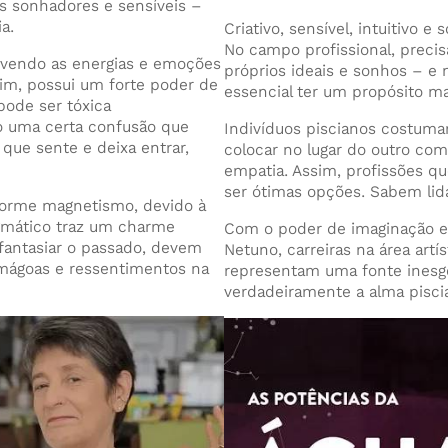
s sonhadores e sensíveis –
a.
Criativo, sensível, intuitivo 
No campo profissional, precis
vendo as energias e emoções
próprios ideais e sonhos – e 
im, possui um forte poder de
essencial ter um propósito ma
pode ser tóxica
o uma certa confusão que
Indivíduos piscianos costum
 que sente e deixa entrar,
colocar no lugar do outro com
empatia. Assim, profissões 
ser ótimas opções. Sabem li
rme magnetismo, devido à
igmático traz um charme
Com o poder de imaginação e 
 fantasiar o passado, devem
Netuno, carreiras na área artí
 mágoas e ressentimentos na
representam uma fonte inesgot
verdadeiramente a alma pisci