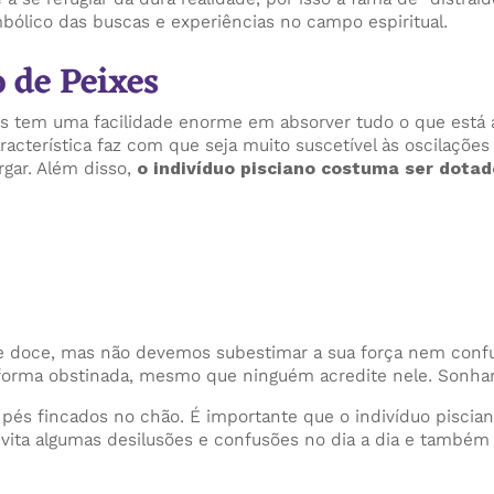
imbólico das buscas e experiências no campo espiritual.
o de Peixes
xes tem uma facilidade enorme em absorver tudo o que está
acterística faz com que seja muito suscetível às oscilações
rgar. Além disso,
o indivíduo pisciano costuma ser dotado
 doce, mas não devemos subestimar a sua força nem confu
forma obstinada, mesmo que ninguém acredite nele. Sonhar 
és fincados no chão. É importante que o indivíduo pisciano
 evita algumas desilusões e confusões no dia a dia e também