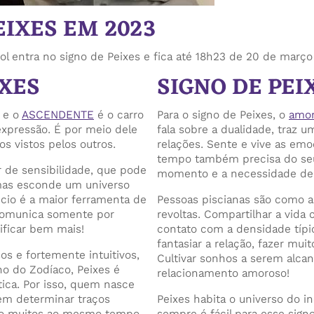
EIXES EM 2023
Sol entra no signo de Peixes e fica até 18h23 de 20 de març
XES
SIGNO DE PE
 e o
ASCENDENTE
é o carro
Para o signo de Peixes, o
amo
expressão. É por meio dele
fala sobre a dualidade, traz
 vistos pelos outros.
relações. Sente e vive as e
tempo também precisa do seu
de sensibilidade, que pode
momento e a necessidade de r
 mas esconde um universo
ncio é a maior ferramenta de
Pessoas piscianas são como 
 comunica somente por
revoltas. Compartilhar a vida
ificar bem mais!
contato com a densidade típ
fantasiar a relação, fazer mui
os e fortemente intuitivos,
Cultivar sonhos a serem alca
no do Zodíaco, Peixes é
relacionamento amoroso!
tica. Por isso, quem nasce
em determinar traços
Peixes habita o universo do in
são muitos ao mesmo tempo.
sempre é fácil para esse sign