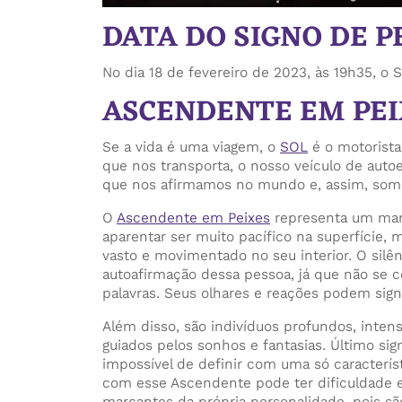
DATA DO SIGNO DE P
No dia 18 de fevereiro de 2023, às 19h35, o 
ASCENDENTE EM PEI
Se a vida é uma viagem, o
SOL
é o motorista
que nos transporta, o nosso veículo de auto
que nos afirmamos no mundo e, assim, somos
O
Ascendente em Peixes
representa um mar 
aparentar ser muito pacífico na superfície,
vasto e movimentado no seu interior. O silê
autoafirmação dessa pessoa, já que não se
palavras. Seus olhares e reações podem sign
Além disso, são indivíduos profundos, intens
guiados pelos sonhos e fantasias. Último sig
impossível de definir com uma só caracterís
com esse Ascendente pode ter dificuldade 
marcantes da própria personalidade, pois 