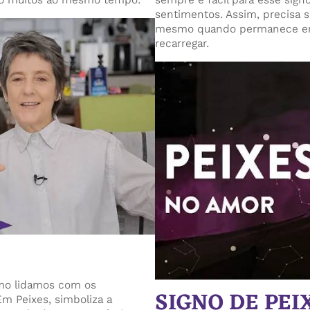
sentimentos. Assim, precisa s
mesmo quando permanece em 
recarregar.
omo lidamos com os
SIGNO DE PE
m Peixes, simboliza a