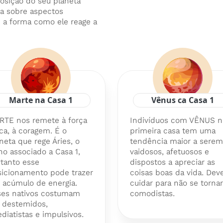
osição do seu planeta
ra sobre aspectos
e a forma como ele reage a
Marte na Casa 1
Vênus ca Casa 1
RTE nos remete à força
Indivíduos com VÊNUS n
ica, à coragem. É o
primeira casa tem uma
neta que rege Áries, o
tendência maior a serem
no associado a Casa 1,
vaidosos, afetuosos e
tanto esse
dispostos a apreciar as
sicionamento pode trazer
coisas boas da vida. De
 acúmulo de energia.
cuidar para não se torn
ses nativos costumam
comodistas.
 destemidos,
diatistas e impulsivos.