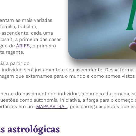
entam as mais variadas
amília, trabalho,
do ascendente, cada uma
Casa 1, a primeira das casas
igno de
ÁRIES
, o primeiro
a regente.
a a partir do
indivíduo será justamente o seu ascendente. Dessa forma, 
 imagem que externamos para o mundo e como somos vistos 
omento do nascimento do indivíduo, o começo da jornada, su
questões como autonomia, iniciativa, a força para o começo
portantes em um
MAPA ASTRAL
, pois carrega aspectos que e
s astrológicas