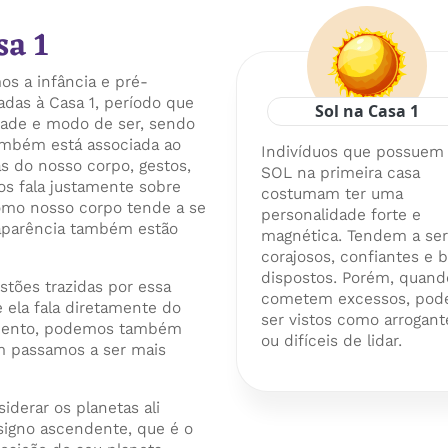
sa 1
os a infância e pré-
adas à Casa 1, período que
Sol na Casa 1
dade e modo de ser, sendo
também está associada ao
Indivíduos que possuem
as do nosso corpo, gestos,
SOL na primeira casa
s fala justamente sobre
costumam ter uma
omo nosso corpo tende a se
personalidade forte e
 aparência também estão
magnética. Tendem a ser
corajosos, confiantes e
dispostos. Porém, quand
stões trazidas por essa
cometem excessos, po
 ela fala diretamente do
ser vistos como arrogant
imento, podemos também
ou difíceis de lidar.
im passamos a ser mais
iderar os planetas ali
igno ascendente, que é o