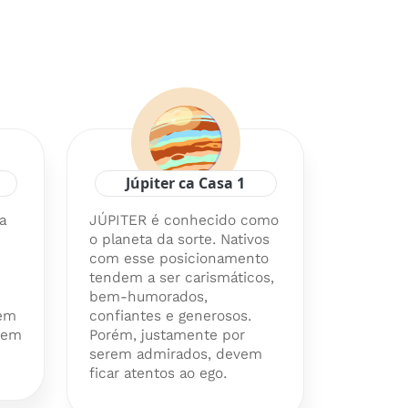
Júpiter ca Casa 1
a
JÚPITER é conhecido como
o planeta da sorte. Nativos
com esse posicionamento
tendem a ser carismáticos,
bem-humorados,
vem
confiantes e generosos.
arem
Porém, justamente por
serem admirados, devem
ficar atentos ao ego.