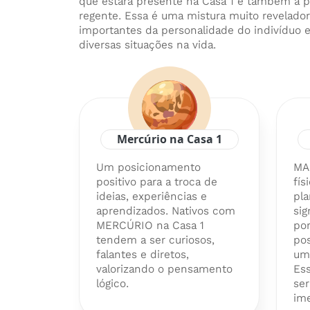
que estará presente na Casa 1 e também a p
regente. Essa é uma mistura muito revelado
importantes da personalidade do indivíduo 
diversas situações na vida.
Mercúrio na Casa 1
Um posicionamento
MA
positivo para a troca de
fís
ideias, experiências e
pla
aprendizados. Nativos com
sig
MERCÚRIO na Casa 1
por
tendem a ser curiosos,
po
falantes e diretos,
um
valorizando o pensamento
Es
lógico.
ser
ime