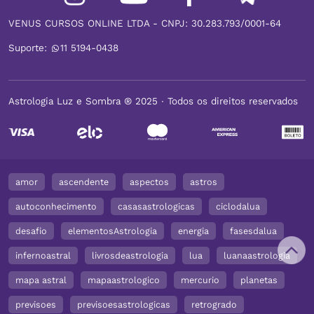
VENUS CURSOS ONLINE LTDA - CNPJ: 30.283.793/0001-64
Suporte:
11 5194-0438
Astrologia Luz e Sombra ® 2025 ∙ Todos os direitos reservados
amor
ascendente
aspectos
astros
autoconhecimento
casasastrologicas
ciclodalua
desafio
elementosAstrologia
energia
fasesdalua
infernoastral
livrosdeastrologia
lua
luanaastrologia
mapa astral
mapaastrologico
mercurio
planetas
previsoes
previsoesastrologicas
retrogrado