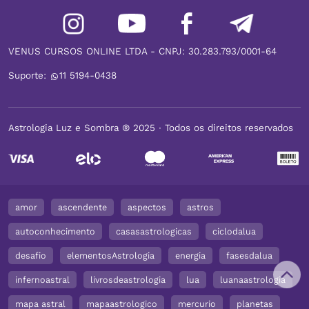
VENUS CURSOS ONLINE LTDA - CNPJ: 30.283.793/0001-64
Suporte:
11 5194-0438
Astrologia Luz e Sombra ® 2025 ∙ Todos os direitos reservados
amor
ascendente
aspectos
astros
autoconhecimento
casasastrologicas
ciclodalua
desafio
elementosAstrologia
energia
fasesdalua
infernoastral
livrosdeastrologia
lua
luanaastrologia
mapa astral
mapaastrologico
mercurio
planetas