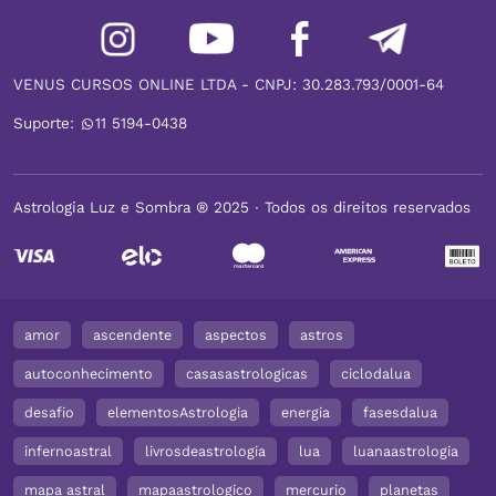
VENUS CURSOS ONLINE LTDA - CNPJ: 30.283.793/0001-64
Suporte:
11 5194-0438
Astrologia Luz e Sombra ® 2025 ∙ Todos os direitos reservados
amor
ascendente
aspectos
astros
autoconhecimento
casasastrologicas
ciclodalua
desafio
elementosAstrologia
energia
fasesdalua
infernoastral
livrosdeastrologia
lua
luanaastrologia
mapa astral
mapaastrologico
mercurio
planetas