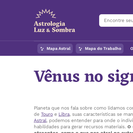
Mapa Astral
Mapa do Trabalho
O
Vênus no sig
Planeta que nos fala sobre como lidamos co
de
Touro
e
Libra
, suas características se m
Astral
, podemos entender para onde o indiví
habilidades para gerar recursos materiais.
O 
atraentes, como o que nos atrai no outr