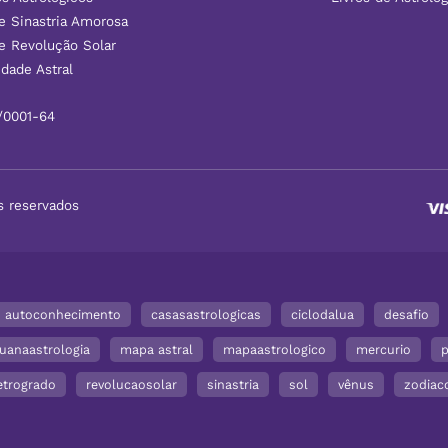
e Sinastria Amorosa
e Revolução Solar
dade Astral
/0001-64
s reservados
autoconhecimento
casasastrologicas
ciclodalua
desafio
luanaastrologia
mapa astral
mapaastrologico
mercurio
p
etrogrado
revolucaosolar
sinastria
sol
vênus
zodiac