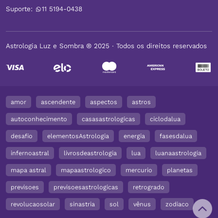
Suporte:
11 5194-0438
Astrologia Luz e Sombra ® 2025 ∙ Todos os direitos reservados
amor
ascendente
aspectos
astros
autoconhecimento
casasastrologicas
ciclodalua
desafio
elementosAstrologia
energia
fasesdalua
infernoastral
livrosdeastrologia
lua
luanaastrologia
mapa astral
mapaastrologico
mercurio
planetas
previsoes
previsoesastrologicas
retrogrado
revolucaosolar
sinastria
sol
vênus
zodiaco