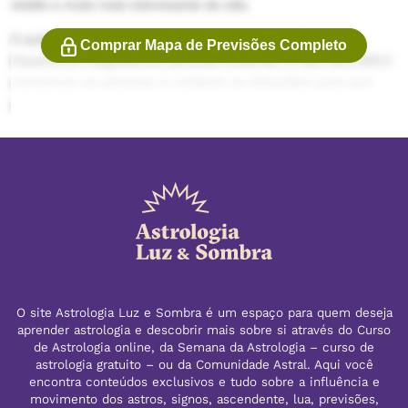
inédito e muito mais interessante da vida.
A autoestima será um dos setores mais beneficiados.
Comprar Mapa de Previsões Completo
Haverá um magnetismo pessoal evidente, e não será difícil
convencer as pessoas e conduzir as situações para que
operem a seu favor. Use essa força com sabedoria.
O site Astrologia Luz e Sombra é um espaço para quem deseja
aprender astrologia e descobrir mais sobre si através do Curso
de Astrologia online, da Semana da Astrologia – curso de
astrologia gratuito – ou da Comunidade Astral. Aqui você
encontra conteúdos exclusivos e tudo sobre a influência e
movimento dos astros, signos, ascendente, lua, previsões,