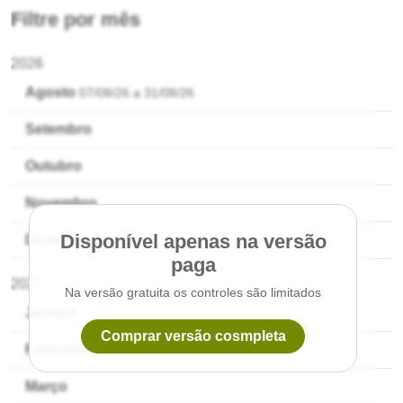
Filtre por mês
2026
Agosto
07/08/26 a 31/08/26
Setembro
Disponível apenas na versão
Outubro
paga
Na versão gratuita os controles são limitados
Novembro
Disponível apenas na versão
Dezembro
Comprar versão completa
paga
2027
Na versão gratuita os controles são limitados
Janeiro
Comprar versão cosmpleta
Fevereiro
Março