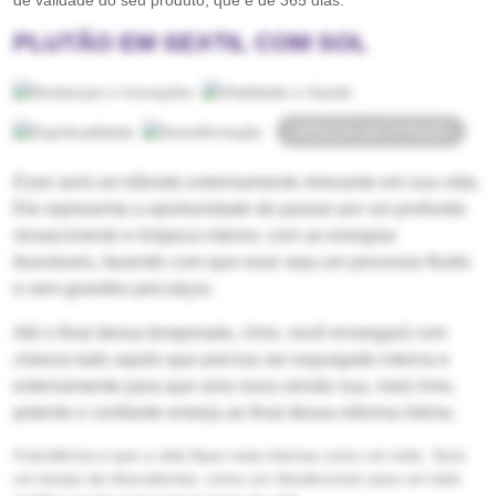
de validade do seu produto, que é de 365 dias.
PLUTÃO EM SEXTIL COM SOL
30/01/24 até 07/02/25
Esse será um trânsito extremamente relevante em sua vida.
Ele representa a oportunidade de passar por um profundo
renascimento e limpeza interior, com as energias
favoráveis, fazendo com que esse seja um processo fluido
e sem grandes percalços.
Até o final dessa temporada, chris, você enxergará com
clareza tudo aquilo que precisa ser expurgado interna e
externamente para que uma nova versão sua, mais livre,
potente e confiante emerja ao final dessa reforma íntima.
A tendência é que a vida fique mais intensa como um todo. Será
um tempo de descobertas, como um desabrochar para um lado