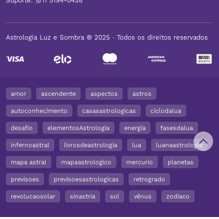
Suporte:
11 5194-0438
Astrologia Luz e Sombra ® 2025 ∙ Todos os direitos reservados
amor
ascendente
aspectos
astros
autoconhecimento
casasastrologicas
ciclodalua
desafio
elementosAstrologia
energia
fasesdalua
infernoastral
livrosdeastrologia
lua
luanaastrologia
mapa astral
mapaastrologico
mercurio
planetas
previsoes
previsoesastrologicas
retrogrado
revolucaosolar
sinastria
sol
vênus
zodiaco