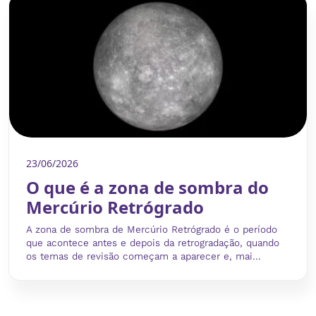
23/06/2026
O que é a zona de sombra do
Mercúrio Retrógrado
A zona de sombra de Mercúrio Retrógrado é o período
que acontece antes e depois da retrogradação, quando
os temas de revisão começam a aparecer e, mai...