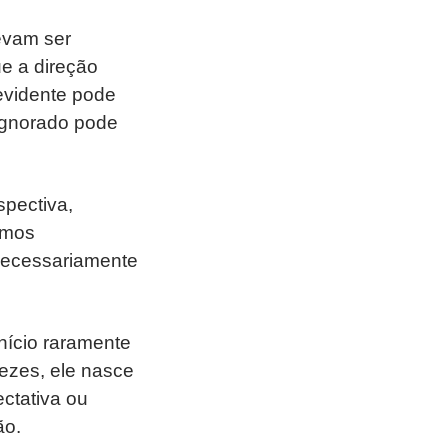
evam ser
e a direção
evidente pode
ignorado pode
spectiva,
amos
 necessariamente
nício raramente
ezes, ele nasce
ctativa ou
ão.