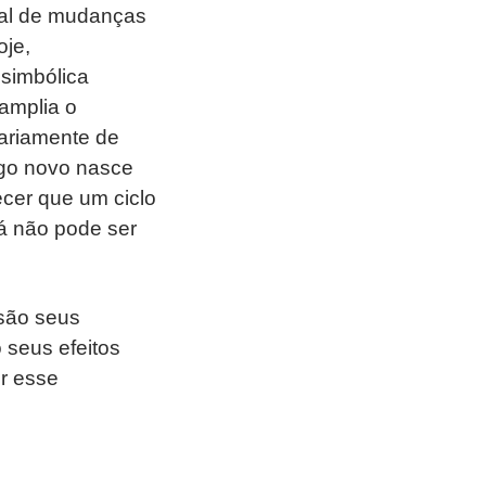
nal de mudanças
oje,
simbólica
 amplia o
ariamente de
lgo novo nasce
ecer que um ciclo
á não pode ser
 são seus
o seus efeitos
r esse