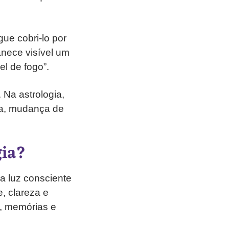
ue cobri-lo por
anece visível um
l de fogo”.
 Na astrologia,
ia, mudança de
gia?
da luz consciente
e, clareza e
s, memórias e