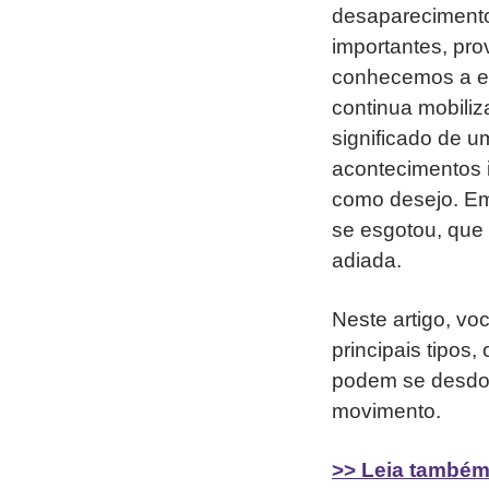
desaparecimento
importantes, pr
conhecemos a ex
continua mobiliz
significado de 
acontecimentos i
como desejo. Em 
se esgotou, que
adiada.
Neste artigo, vo
principais tipos,
podem se desdob
movimento.
>> Leia também: