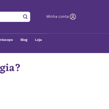
Minha conta
róscopo
Blog
Loja
ogia?