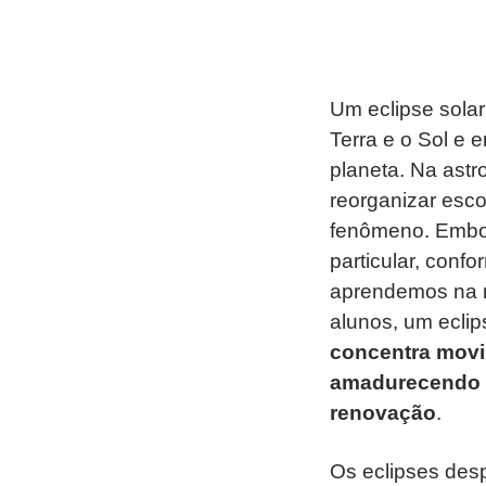
Um eclipse sola
Terra e o Sol e 
planeta. Na astr
reorganizar esco
fenômeno. Embora
particular, conf
aprendemos na
alunos, um eclip
concentra movi
amadurecendo e
renovação
.
Os eclipses desp