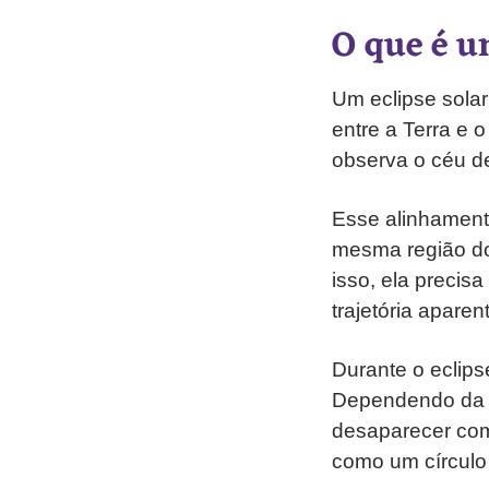
O que é u
Um eclipse sola
entre a Terra e 
observa o céu d
Esse alinhament
mesma região do
isso, ela precis
trajetória aparen
Durante o eclips
Dependendo da d
desaparecer com
como um círculo