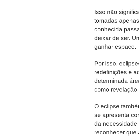
Isso não signif
tomadas apenas 
conhecida passa
deixar de ser. 
ganhar espaço.
Por isso, eclips
redefinições e 
determinada áre
como revelação d
O eclipse també
se apresenta co
da necessidade 
reconhecer que a