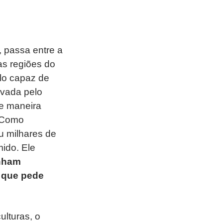
 passa entre a
as regiões do
clo capaz de
ivada pelo
de maneira
. Como
ou milhares de
mido. Ele
inham
 que pede
ulturas, o