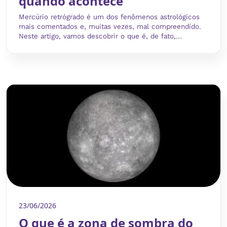
quando acontece
Mercúrio retrógrado é um dos fenômenos astrológicos
mais comentados e, muitas vezes, mal compreendido.
Neste artigo, vamos descobrir o que é, de fato,...
23/06/2026
O que é a zona de sombra do