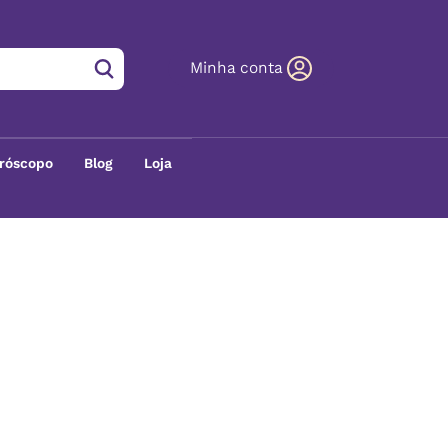
Minha conta
róscopo
Blog
Loja