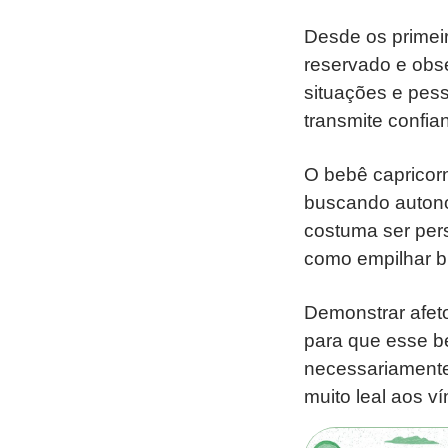
Desde os primei
reservado e obse
situações e pes
transmite confia
O bebê capricor
buscando autono
costuma ser per
como empilhar b
Demonstrar afet
para que esse be
necessariamente
muito leal aos v