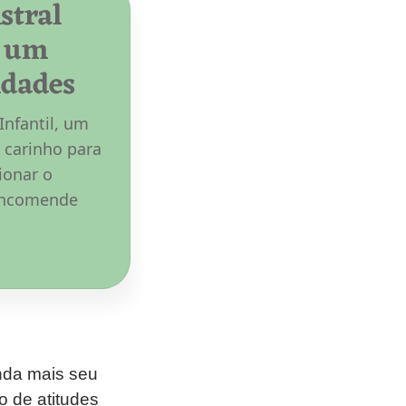
stral
e um
idades
Infantil, um
 carinho para
ionar o
 Encomende
inda mais seu
 de atitudes