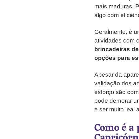
mais maduras. Po
algo com eficiên
Geralmente, é um
atividades com o
brincadeiras de
opções para es
Apesar da aparen
validação dos ad
esforço são comb
pode demorar um
e ser muito leal 
Como é a 
Capricórn