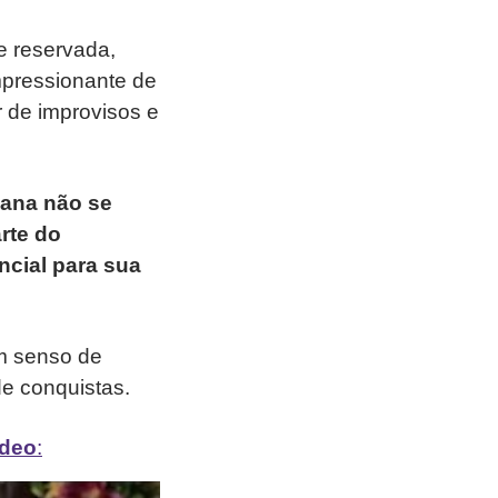
e reservada,
mpressionante de
 de improvisos e
iana não se
rte do
ncial para sua
um senso de
de conquistas.
ídeo
: