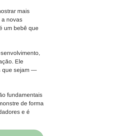
ostrar mais
r a novas
 é um bebê que
esenvolvimento,
ação. Ele
es que sejam —
são fundamentais
emonstre de forma
dadores e é