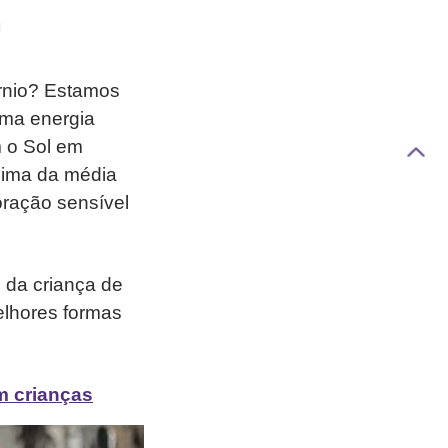
rnio? Estamos
uma energia
m o Sol em
cima da média
oração sensível
e da criança de
elhores formas
m crianças