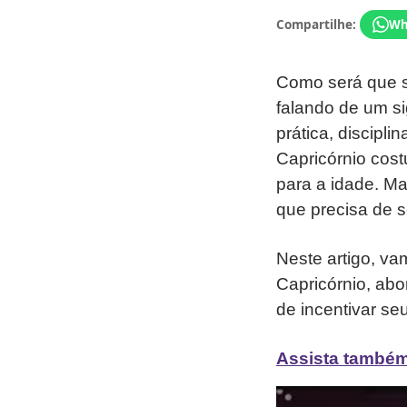
Compartilhe:
Wh
Como será que s
falando de um si
prática, discipl
Capricórnio cos
para a idade. M
que precisa de 
Neste artigo, va
Capricórnio, ab
de incentivar se
Assista também