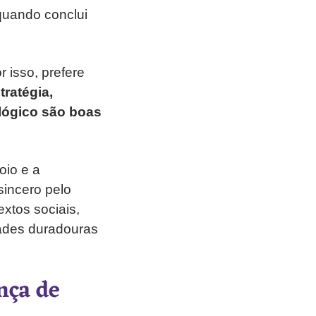
 quando conclui
 isso, prefere
tratégia,
 lógico são boas
oio e a
sincero pelo
xtos sociais,
zades duradouras
nça de