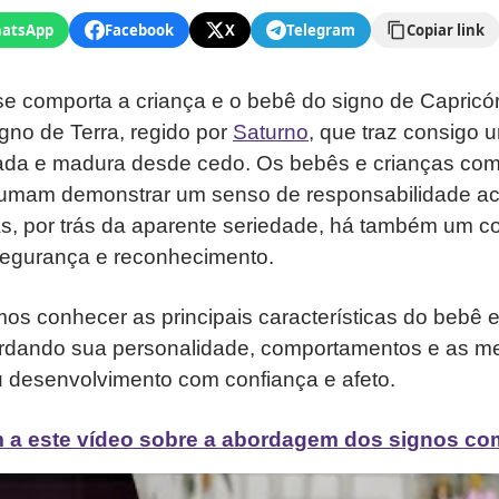
atsApp
Facebook
X
Telegram
Copiar link
e comporta a criança e o bebê do signo de Capricó
gno de Terra, regido por
Saturno
, que traz consigo 
inada e madura desde cedo. Os bebês e crianças co
tumam demonstrar um senso de responsabilidade a
as, por trás da aparente seriedade, há também um c
segurança e reconhecimento.
mos conhecer as principais características do bebê 
ordando sua personalidade, comportamentos e as m
u desenvolvimento com confiança e afeto.
 a este vídeo sobre a abordagem dos signos co