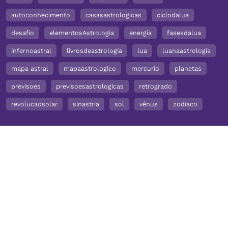
autoconhecimento
casasastrologicas
ciclodalua
desafio
elementosAstrologia
energia
fasesdalua
infernoastral
livrosdeastrologia
lua
luanaastrologia
mapa astral
mapaastrologico
mercurio
planetas
previsoes
previsoesastrologicas
retrogrado
revolucaosolar
sinastria
sol
vênus
zodiaco