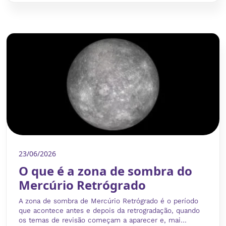
23/06/2026
O que é a zona de sombra do
Mercúrio Retrógrado
A zona de sombra de Mercúrio Retrógrado é o período
que acontece antes e depois da retrogradação, quando
os temas de revisão começam a aparecer e, mai...