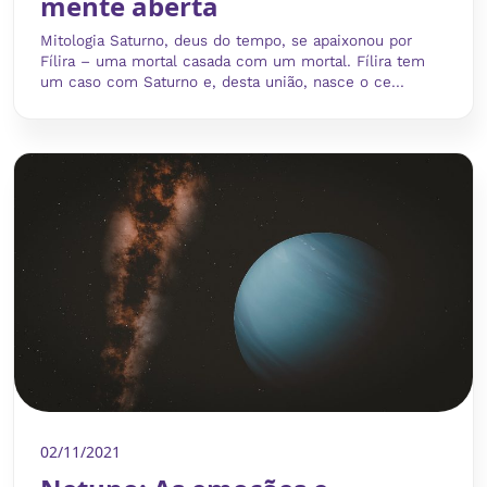
mente aberta
Mitologia Saturno, deus do tempo, se apaixonou por
Fílira – uma mortal casada com um mortal. Fílira tem
um caso com Saturno e, desta união, nasce o ce...
02/11/2021