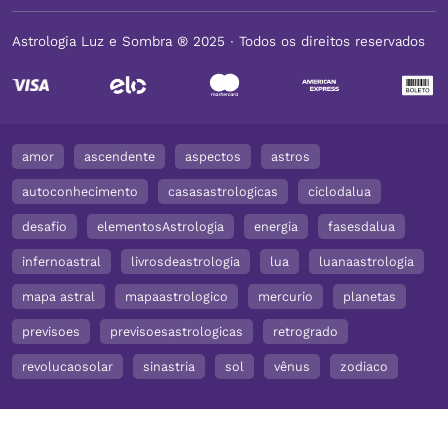
Astrologia Luz e Sombra ® 2025 ∙ Todos os direitos reservados
amor
ascendente
aspectos
astros
autoconhecimento
casasastrologicas
ciclodalua
desafio
elementosAstrologia
energia
fasesdalua
infernoastral
livrosdeastrologia
lua
luanaastrologia
mapa astral
mapaastrologico
mercurio
planetas
previsoes
previsoesastrologicas
retrogrado
revolucaosolar
sinastria
sol
vênus
zodiaco