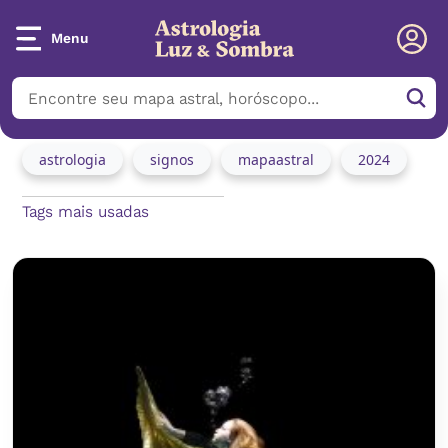
Menu
astrologia
signos
mapaastral
2024
Tags mais usadas