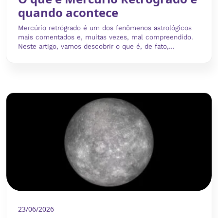
quando acontece
Mercúrio retrógrado é um dos fenômenos astrológicos
mais comentados e, muitas vezes, mal compreendido.
Neste artigo, vamos descobrir o que é, de fato,...
23/06/2026