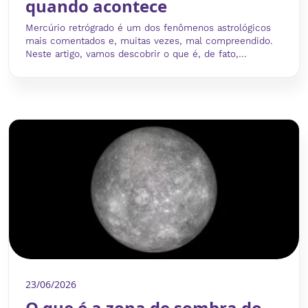
quando acontece
Mercúrio retrógrado é um dos fenômenos astrológicos
mais comentados e, muitas vezes, mal compreendido.
Neste artigo, vamos descobrir o que é, de fato,...
23/06/2026
O que é a zona de sombra do