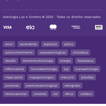
Astrologia Luz e Sombra ® 2025 ∙ Todos os direitos reservados
amor
ascendente
aspectos
astros
autoconhecimento
casasastrologicas
ciclodalua
desafio
elementosAstrologia
energia
fasesdalua
infernoastral
livrosdeastrologia
lua
luanaastrologia
mapa astral
mapaastrologico
mercurio
planetas
previsoes
previsoesastrologicas
retrogrado
revolucaosolar
sinastria
sol
vênus
zodiaco