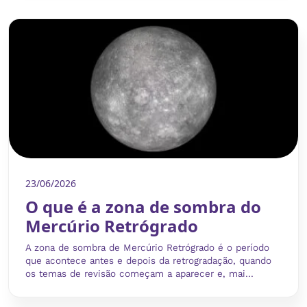
23/06/2026
O que é a zona de sombra do
Mercúrio Retrógrado
A zona de sombra de Mercúrio Retrógrado é o período
que acontece antes e depois da retrogradação, quando
os temas de revisão começam a aparecer e, mai...