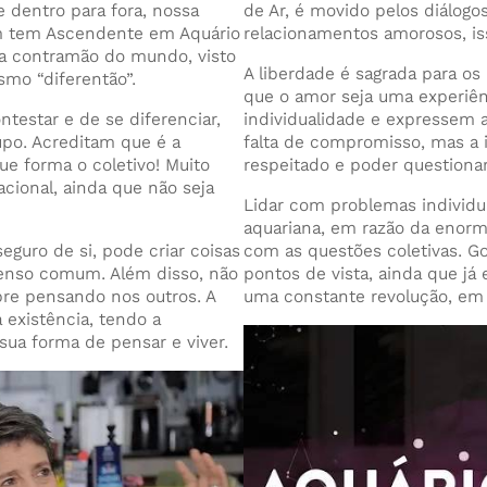
 dentro para fora, nossa
de Ar, é movido pelos diálogo
m tem Ascendente em Aquário
relacionamentos amorosos, iss
a contramão do mundo, visto
A liberdade é sagrada para os 
smo “diferentão”.
que o amor seja uma experiên
testar e de se diferenciar,
individualidade e expressem as
po. Acreditam que é a
falta de compromisso, mas a 
ue forma o coletivo! Muito
respeitado e poder questiona
cional, ainda que não seja
Lidar com problemas individu
aquariana, em razão da enorm
eguro de si, pode criar coisas
com as questões coletivas. Go
senso comum. Além disso, não
pontos de vista, ainda que já 
mpre pensando nos outros. A
uma constante revolução, em 
 existência, tendo a
sua forma de pensar e viver.