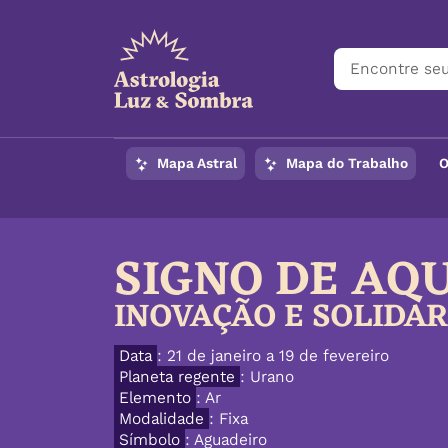
Mapa Astral
Mapa do Trabalho
O
SIGNO DE AQ
INOVAÇÃO E SOLIDA
Data
: 21 de janeiro a 19 de fevereiro
Planeta regente
: Urano
Elemento
: Ar
Modalidade
: Fixa
Símbolo
: Aguadeiro