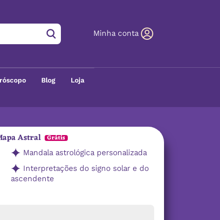
Minha conta
róscopo
Blog
Loja
apa Astral
Grátis
Mandala astrológica personalizada
Interpretações do signo solar e do
ascendente