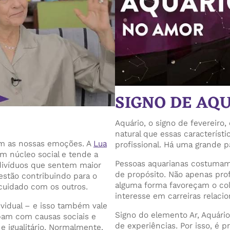
SIGNO DE AQ
Aquário, o signo de fevereiro, 
natural que essas caracterís
m as nossas emoções. A
Lua
profissional. Há uma grande p
m núcleo social e tende a
Pessoas aquarianas costuma
ndivíduos que sentem maior
de propósito. Não apenas prof
estão contribuindo para o
alguma forma favoreçam o co
 cuidado com os outros.
interesse em carreiras relacio
vidual – e isso também vale
Signo do elemento Ar, Aquário
upam com causas sociais e
de experiências. Por isso, é p
 igualitário. Normalmente,