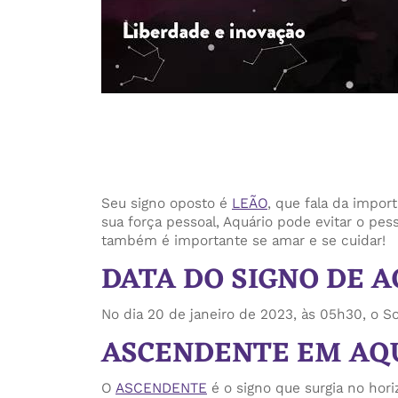
Seu signo oposto é
LEÃO
, que fala da impor
sua força pessoal, Aquário pode evitar o p
também é importante se amar e se cuidar!
DATA DO SIGNO DE A
No dia 20 de janeiro de 2023, às 05h30, o So
ASCENDENTE EM AQ
O
ASCENDENTE
é o signo que surgia no ho