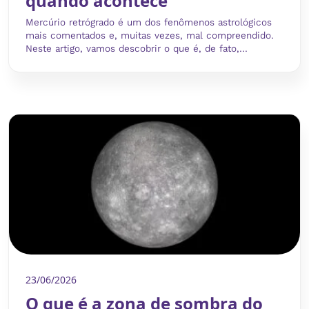
quando acontece
Mercúrio retrógrado é um dos fenômenos astrológicos
mais comentados e, muitas vezes, mal compreendido.
Neste artigo, vamos descobrir o que é, de fato,...
23/06/2026
O que é a zona de sombra do