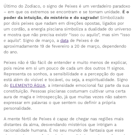
Último do Zodíaco, o signo de Peixes é um verdadeiro paradoxo
– em que os extremos se encontram e se tornam unidade.
É o
poder da intuição, do mistério e do sagrado!
Simbolizado
por dois peixes que nadam em direções opostas, ligados por
um cordão, a energia pisciana simboliza a dualidade do universo
e mostra que não precisa existir “isso
ou
aquilo”, mas sim “isso
e
aquilo”. Signo de março, a
data
de Peixes é de
aproximadamente 19 de fevereiro a 20 de março, dependendo
do ano.
Peixes não é tão fácil de entender e muito menos de explicar,
pois reúne em si um pouco de cada um dos outros 11 signos.
Representa os sonhos, a sensibilidade e a percepção do que
está além do visível e tocável, ou seja, a espiritualidade. Signo
do
ELEMENTO ÁGUA
, a intensidade emocional faz parte da sua
constituição. Pessoas piscianas costumam cultivar uma certa
aura de magia e introspecção, já que muitas vezes não sabem
expressar em palavras o que sentem ou definir a própria
personalidade.
A mente fértil de Peixes é capaz de chegar nas regiões mais
distantes da alma, desvendando mistérios que intrigam a
racionalidade humana. É no seu mundo de fantasia que esse