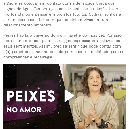
signo é se colocar em contato com a densidade típica dos
signos de Água. Também gostam de fantasiar a relação, fazer
muitos planos e pensar em projetos futuros. Cultivar sonhos a
serem alcançados faz com que se sintam vivas em um
relacionamento amoroso!
Peixes habita o universo do inominável e do indizível. Por isso,
nem sempre é fácil para esse signo expressar em palavras os
seus sentimentos. Assim, precisa sentir que pode contar com
o(a) parceiro(a), mesmo quando permanece em silêncio para se
compreender e recarregar.