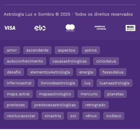
Astrologia Luz e Sombra ® 2025 ∙ Todos os direitos reservados
amor
ascendente
aspectos
astros
autoconhecimento
casasastrologicas
ciclodalua
desafio
elementosAstrologia
energia
fasesdalua
infernoastral
livrosdeastrologia
lua
luanaastrologia
mapa astral
mapaastrologico
mercurio
planetas
previsoes
previsoesastrologicas
retrogrado
revolucaosolar
sinastria
sol
vênus
zodiaco