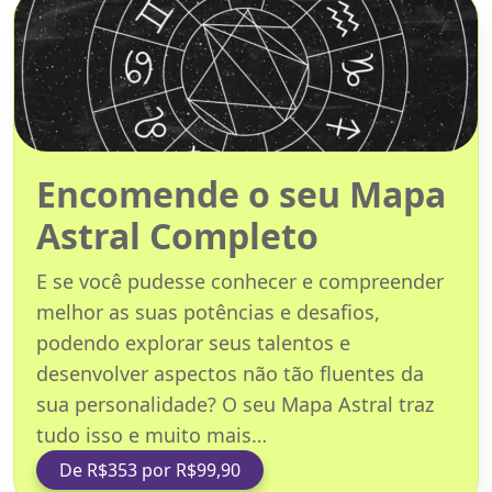
Encomende o seu Mapa
Astral Completo
E se você pudesse conhecer e compreender
melhor as suas potências e desafios,
podendo explorar seus talentos e
desenvolver aspectos não tão fluentes da
sua personalidade? O seu Mapa Astral traz
tudo isso e muito mais…
De R$353 por R$99,90