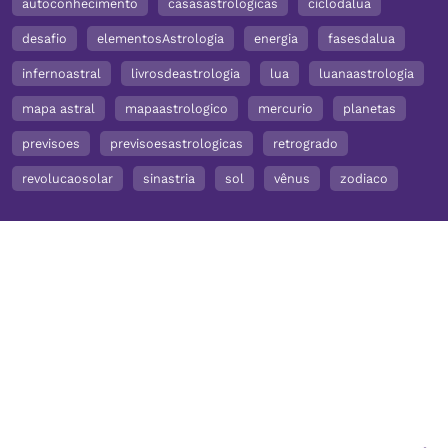
autoconhecimento
casasastrologicas
ciclodalua
desafio
elementosAstrologia
energia
fasesdalua
infernoastral
livrosdeastrologia
lua
luanaastrologia
mapa astral
mapaastrologico
mercurio
planetas
previsoes
previsoesastrologicas
retrogrado
revolucaosolar
sinastria
sol
vênus
zodiaco