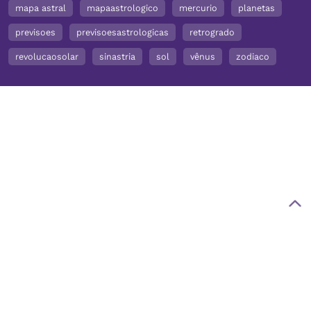
mapa astral
mapaastrologico
mercurio
planetas
previsoes
previsoesastrologicas
retrogrado
revolucaosolar
sinastria
sol
vênus
zodiaco