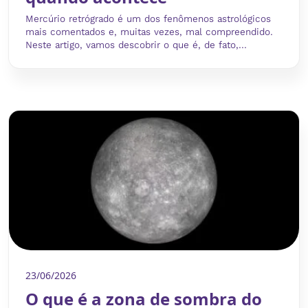
Mercúrio retrógrado é um dos fenômenos astrológicos
mais comentados e, muitas vezes, mal compreendido.
Neste artigo, vamos descobrir o que é, de fato,...
23/06/2026
O que é a zona de sombra do