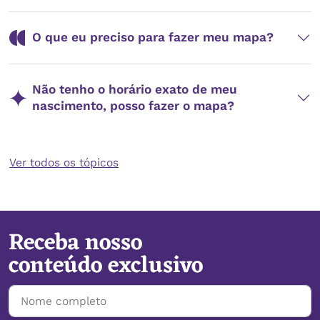
O que eu preciso para fazer meu mapa?
Não tenho o horário exato de meu
Qual a diferença entre signo,...
nascimento, posso fazer o mapa?
A diferença entre signo solar, ascendente e lua está no...
Ver post completo
Ver todos os tópicos
Receba nosso
conteúdo exclusivo
22/07/2026
Temporada de Leão pede A
Força do tarot para brilhar
Por que não me identifico...