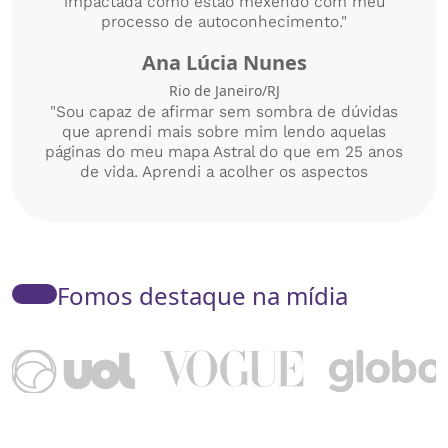
impactada como estão mexendo com meu
processo de autoconhecimento."
Ana Lúcia Nunes
Rio de Janeiro/RJ
"Sou capaz de afirmar sem sombra de dúvidas
que aprendi mais sobre mim lendo aquelas
páginas do meu mapa Astral do que em 25 anos
de vida. Aprendi a acolher os aspectos
desafiadores e enxergar neles possibilidades de
crescimento. Entendi porque levei tanto tempo
para tomar decisões na vida, porque meu último
emprego me trouxe tanta infelicidade e até
porque meu desejo sexual diminuiu no meu
Fomos destaque na mídia
relacionamento."
Erick Santos
Rio de Janeiro/RJ