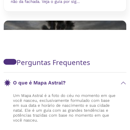
não da fachada. Veja o guia por sig...
Ver post completo
Perguntas Frequentes
O que significam as casas...
O que é Mapa Astral?
As casas astrológicas são as áreas do mapa astral que...
22/07/2026
Um Mapa Astral é a foto do céu no momento em que
Ver post completo
Sol em Leão chega e acende a
você nasceu, exclusivamente formulado com base
em sua data e horário de nascimento e sua cidade
coragem de recomeçar
natal. Ele é um guia com as grandes tendências e
potências trazidas com base no momento em que
O Sol em Leão chega hoje, 22 de julho, e acende a
você nasceu.
coragem de recomeçar em qualquer idade. Veja o
convite do céu para voltar ao centro da sua hi...