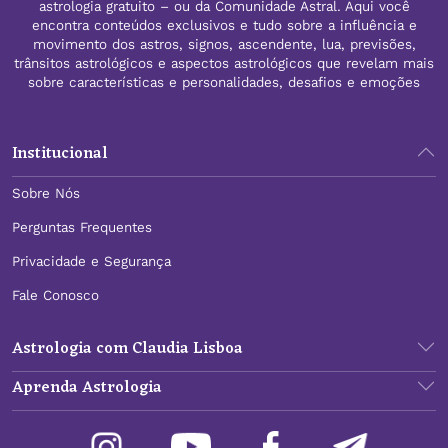
pede para brilhar com luz
astrologia gratuito – ou da Comunidade Astral. Aqui você
encontra conteúdos exclusivos e tudo sobre a influência e
própria
movimento dos astros, signos, ascendente, lua, previsões,
trânsitos astrológicos e aspectos astrológicos que revelam mais
A oposição de Júpiter e Plutão é o aspecto mais forte
sobre características e personalidades, desafios e emoções
do mês e pede brilhar com luz própria. Veja o que ela
ensina signo a signo hoje....
Como ser tarólogo profissional?
Institucional
Essa pergunta tem aparecido com cada vez mais força
entre...
Sobre Nós
Ver post completo
Perguntas Frequentes
Privacidade e Segurança
Fale Conosco
Astrologia com Claudia Lisboa
Aprenda Astrologia
20/07/2026