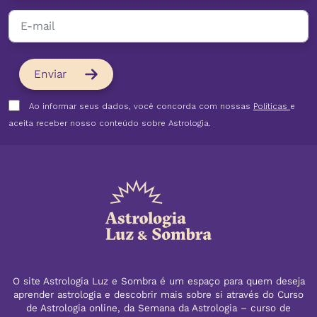
com consciência
Não se identificar com o próprio signo é uma questão...
Começa a temporada de Leão e A Força do tarot vira
Ver post completo
bússola do mês, com gestos práticos para brilhar sem
ego no trabalho, no amor e na autoe...
Enviar
Ao informar seus dados, você concorda com nossas
Políticas
e
aceita receber nosso conteúdo sobre Astrologia.
Como entender o mapa astral?
Entender o mapa astral é aprender a interpretar o desenho...
Ver post completo
20/07/2026
O site Astrologia Luz e Sombra é um espaço para quem deseja
aprender astrologia e descobrir mais sobre si através do Curso
Oposição de Júpiter e Plutão
de Astrologia online, da Semana da Astrologia – curso de