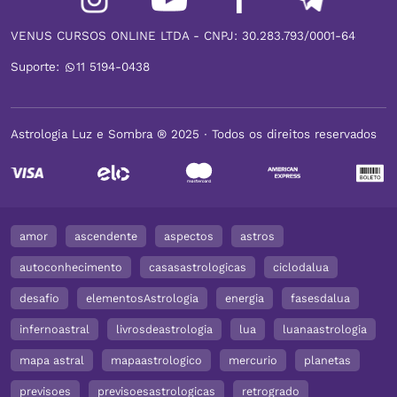
Casais de fim de semana? Os
O que é Mercúrio Retrógrado...
Enamorados mostram como
VENUS CURSOS ONLINE LTDA - CNPJ: 30.283.793/0001-64
Mercúrio retrógrado é um dos fenômenos astrológicos mais
amar sem se perder
comentados e,...
Suporte:
11 5194-0438
Ver post completo
Os casais de fim de semana são tendência de 2026 e
Os Enamorados no tarot mostram como amar sem se
perder, de olhos a...
Astrologia Luz e Sombra ® 2025 ∙ Todos os direitos reservados
amor
ascendente
aspectos
astros
autoconhecimento
casasastrologicas
ciclodalua
O que é a zona...
desafio
elementosAstrologia
energia
fasesdalua
A zona de sombra de Mercúrio Retrógrado é o período...
infernoastral
livrosdeastrologia
lua
luanaastrologia
Ver post completo
mapa astral
mapaastrologico
mercurio
planetas
17/07/2026
previsoes
previsoesastrologicas
retrogrado