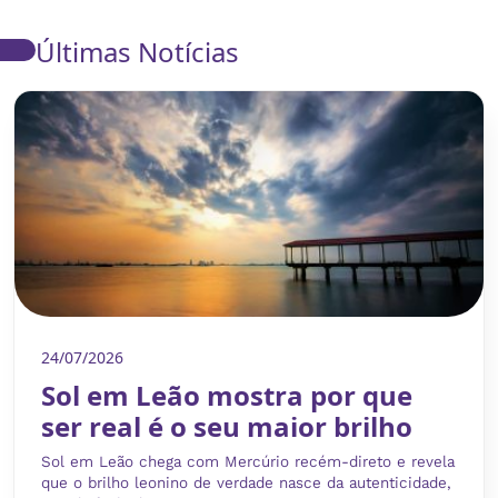
Últimas Notícias
O que é eclipse solar...
Um eclipse solar acontece quando a Lua, sempre em sua...
Ver post completo
24/07/2026
Sol em Leão mostra por que
ser real é o seu maior brilho
Sol em Leão 2026: confira...
Sol em Leão chega com Mercúrio recém-direto e revela
Às 16h13 (horário de Brasília) desta quarta-feira, 22 de
que o brilho leonino de verdade nasce da autenticidade,
julho,...