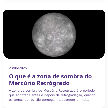
23/06/2026
O que é a zona de sombra do
Mercúrio Retrógrado
A zona de sombra de Mercúrio Retrógrado é o período
que acontece antes e depois da retrogradação, quando
os temas de revisão começam a aparecer e, mai...