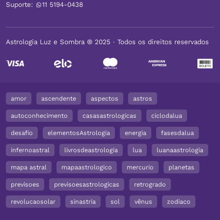
Suporte:
11 5194-0438
Astrologia Luz e Sombra ® 2025 ∙ Todos os direitos reservados
amor
ascendente
aspectos
astros
autoconhecimento
casasastrologicas
ciclodalua
desafio
elementosAstrologia
energia
fasesdalua
infernoastral
livrosdeastrologia
lua
luanaastrologia
mapa astral
mapaastrologico
mercurio
planetas
previsoes
previsoesastrologicas
retrogrado
revolucaosolar
sinastria
sol
vênus
zodiaco