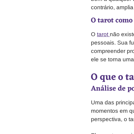
contrário, amplia
O tarot como
O
tarot
não exist
pessoais. Sua fun
compreender pro
ele se torna uma
O que o t
Análise de p
Uma das principa
momentos em que
perspectiva, o ta