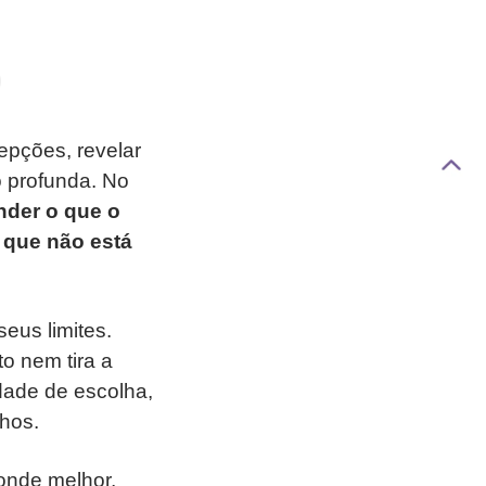
epções, revelar
o profunda. No
der o que o
 que não está
seus limites.
o nem tira a
idade de escolha,
nhos.
onde melhor,