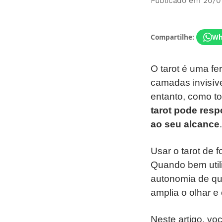
Publicado em 20/0
Compartilhe:
Wh
O tarot é uma fe
camadas invisíve
entanto, como to
tarot pode resp
ao seu alcance
.
Usar o tarot de 
Quando bem utili
autonomia de que
amplia o olhar e
Neste artigo, vo