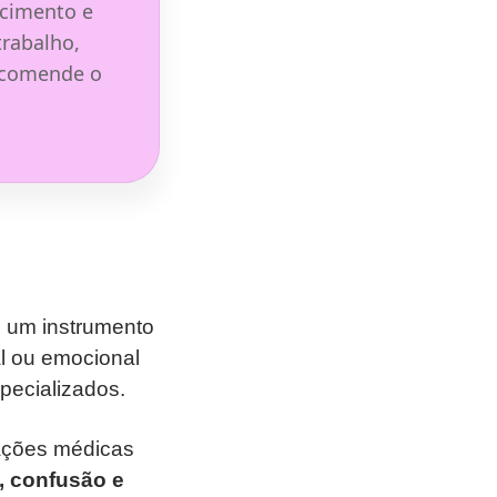
scimento e
trabalho,
Encomende o
é um instrumento
al ou emocional
pecializados.
mações médicas
, confusão e