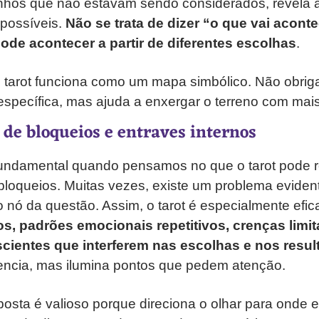
nhos que não estavam sendo considerados, revela al
 possíveis.
Não se trata de dizer “o que vai acont
ode acontecer a partir de diferentes escolhas
.
o tarot funciona como um mapa simbólico. Não obri
específica, mas ajuda a enxergar o terreno com mais
 de bloqueios e entraves internos
fundamental quando pensamos no que o tarot pode 
 bloqueios. Muitas vezes, existe um problema eviden
o nó da questão. Assim, o tarot é especialmente efi
os, padrões emocionais repetitivos, crenças limi
scientes que interferem nas escolhas e nos resu
ncia, mas ilumina pontos que pedem atenção.
posta é valioso porque direciona o olhar para onde 