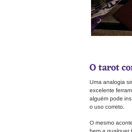
O tarot c
Uma analogia si
excelente ferra
alguém pode insi
o uso correto.
O mesmo acontece
bem a qualquer 