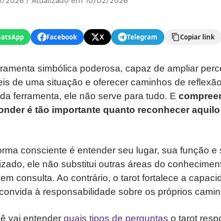
1/2026 / Atualizado em 10/02/2026
atsApp
Facebook
X
Telegram
Copiar link
rramenta simbólica poderosa, capaz de ampliar perc
is de uma situação e oferecer caminhos de reflexã
da ferramenta, ele não serve para tudo. E
compreen
onder é tão importante quanto reconhecer aquilo
forma consciente é entender seu lugar, sua função e 
zado, ele não substitui outras áreas do conheciment
m consulta. Ao contrário, o tarot fortalece a capac
 convida à responsabilidade sobre os próprios cami
cê vai entender
quais tipos de perguntas
o tarot resp