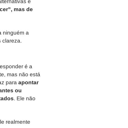
ternativas e
ecer”, mas de
ga ninguém a
 clareza.
responder é a
te, mas não está
caz para
apontar
tantes ou
ltados
. Ele não
ele realmente