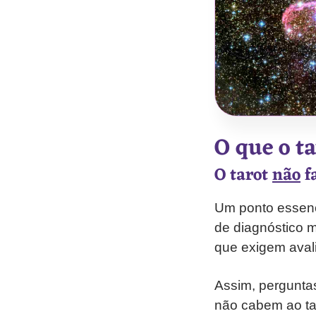
O que o t
O tarot
não
f
Um ponto essenci
de diagnóstico m
que exigem avali
Assim, pergunta
não cabem ao ta