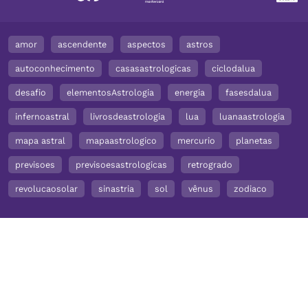
amor
ascendente
aspectos
astros
autoconhecimento
casasastrologicas
ciclodalua
desafio
elementosAstrologia
energia
fasesdalua
infernoastral
livrosdeastrologia
lua
luanaastrologia
mapa astral
mapaastrologico
mercurio
planetas
previsoes
previsoesastrologicas
retrogrado
revolucaosolar
sinastria
sol
vênus
zodiaco