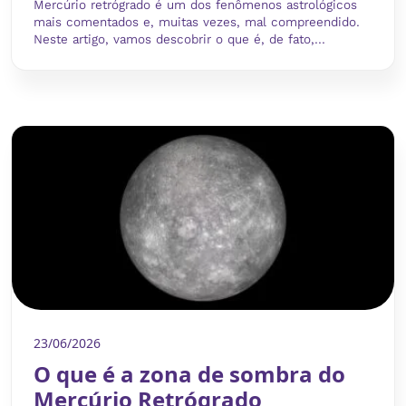
Mercúrio retrógrado é um dos fenômenos astrológicos
mais comentados e, muitas vezes, mal compreendido.
Neste artigo, vamos descobrir o que é, de fato,...
23/06/2026
O que é a zona de sombra do
Mercúrio Retrógrado