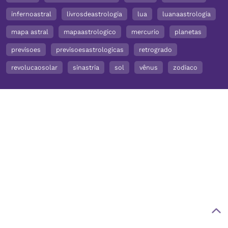
infernoastral
livrosdeastrologia
lua
luanaastrologia
mapa astral
mapaastrologico
mercurio
planetas
previsoes
previsoesastrologicas
retrogrado
revolucaosolar
sinastria
sol
vênus
zodiaco