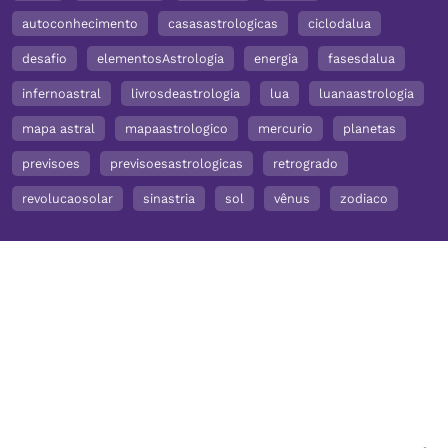
autoconhecimento
casasastrologicas
ciclodalua
desafio
elementosAstrologia
energia
fasesdalua
infernoastral
livrosdeastrologia
lua
luanaastrologia
mapa astral
mapaastrologico
mercurio
planetas
previsoes
previsoesastrologicas
retrogrado
revolucaosolar
sinastria
sol
vênus
zodiaco