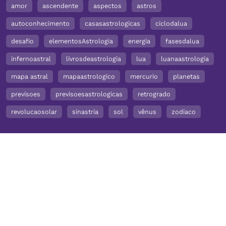
amor
ascendente
aspectos
astros
autoconhecimento
casasastrologicas
ciclodalua
desafio
elementosAstrologia
energia
fasesdalua
infernoastral
livrosdeastrologia
lua
luanaastrologia
mapa astral
mapaastrologico
mercurio
planetas
previsoes
previsoesastrologicas
retrogrado
revolucaosolar
sinastria
sol
vênus
zodiaco