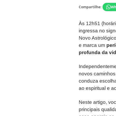
Compartilhe:
Wh
Às 12h51 (horári
ingressa no sign
Novo Astrológico
e marca um
per
profunda da vida
Independentemen
novos caminhos, 
conduza escolha
ao espiritual e 
Neste artigo, vo
principais quali