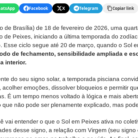
atsApp
Facebook
X
Telegram
Copiar link
o de Brasília) de 18 de fevereiro de 2026, uma quarta
o de Peixes, iniciando a última temporada do zodía
. Esse ciclo segue até 20 de março, quando o Sol e
íodo de fechamento, sensibilidade ampliada e es
 interior.
te do seu signo solar, a temporada pisciana convid
acolher emoções, dissolver bloqueios e permitir que
s. É um tempo menos voltado à lógica e mais aberto
ao que não pode ser plenamente explicado, mas pode
cê vai entender o que o Sol em Peixes ativa no colet
dades desse signo, a relação com Virgem (seu signo