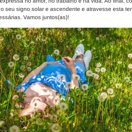
expressa no amor, no trabalho e na vida. Ao final, co
 seu signo solar e ascendente e atravesse esta t
ssárias. Vamos juntos(as)!