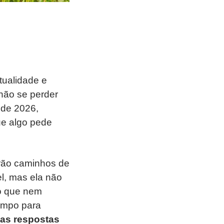
tualidade e
não se perder
 de 2026,
ue algo pede
arão caminhos de
el, mas ela não
ao que nem
empo para
mas respostas