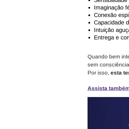
Sensibilidade
Imaginação fér
Conexão espir
Capacidade d
Intuição agu
Entrega e co
Quando bem inte
sem consciência,
Por isso,
esta t
Assista também 