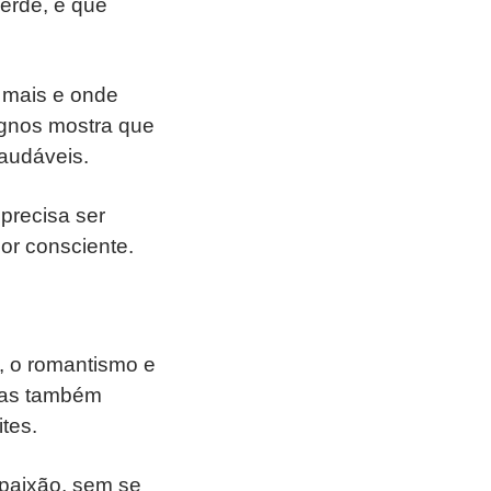
perde, e que
r mais e onde
signos mostra que
saudáveis.
 precisa ser
mor consciente.
, o romantismo e
mas também
tes.
paixão, sem se