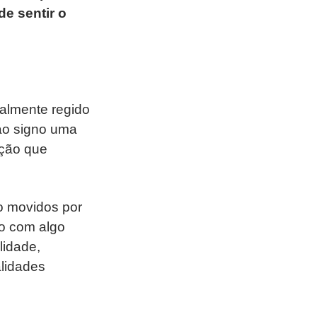
de sentir o
nalmente regido
ao signo uma
pção que
o movidos por
o com algo
lidade,
alidades