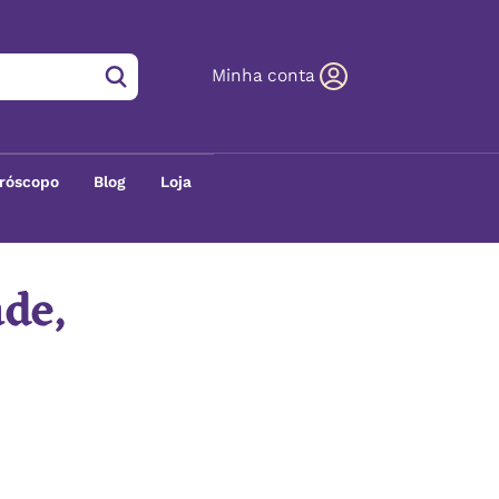
Minha conta
róscopo
Blog
Loja
ade,