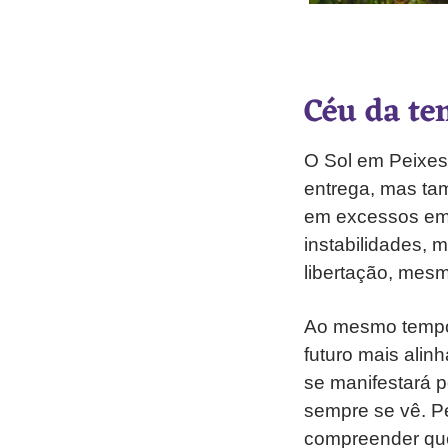
Céu da te
O Sol em Peixes 
entrega, mas tam
em excessos emo
instabilidades,
libertação, mesm
Ao mesmo tempo,
futuro mais alin
se manifestará p
sempre se vê. P
compreender q