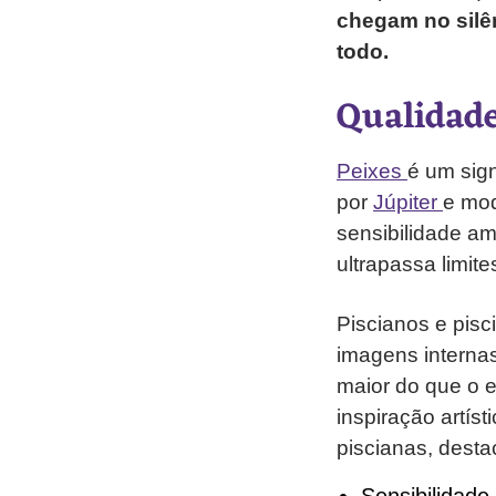
chegam no silên
todo.
Qualidade
Peixes
é um sig
por
Júpiter
e mo
sensibilidade a
ultrapassa limite
Piscianos e pis
imagens interna
maior do que o e
inspiração artíst
piscianas, dest