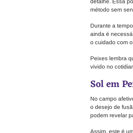
detalhe. Essa po
método sem sens
Durante a tempor
ainda é necessár
o cuidado com o 
Peixes lembra qu
vivido no cotidi
Sol em Pe
No campo afetivo
o desejo de fus
podem revelar pa
Assim, este é u